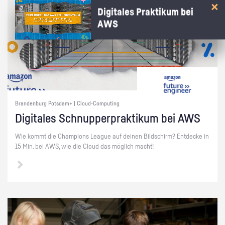
Digitales Praktikum bei
AWS
Brandenburg Potsdam+ | Cloud-Computing
Di­gi­ta­les Schnup­per­prak­ti­kum bei AWS
Wie kommt die Cham­pi­ons Le­ague auf dei­nen Bild­schirm? Ent­de­cke in
15 Min. bei AWS, wie die Cloud das mög­lich macht!