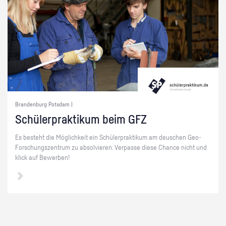
Brandenburg Potsdam |
Schü­ler­prak­ti­kum beim GFZ
Es be­steht die Mög­lich­keit ein Schü­ler­prak­ti­kum am de­u­schen Geo-
For­schungs­zen­trum zu ab­sol­vie­ren. Ver­pas­se diese Chan­ce nicht und
klick auf Be­wer­ben!