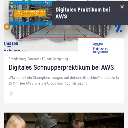
Digitales Praktikum bei
AWS
Brandenburg Potsdam+ | Cloud-Computing
Di­gi­ta­les Schnup­per­prak­ti­kum bei AWS
Wie kommt die Cham­pi­ons Le­ague auf dei­nen Bild­schirm? Ent­de­cke in
15 Min. bei AWS, wie die Cloud das mög­lich macht!