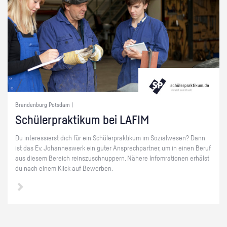
Brandenburg Potsdam |
Schü­ler­prak­ti­kum bei LAFIM
Du in­ter­es­sierst dich für ein Schü­ler­prak­ti­kum im So­zi­al­we­sen? Dann
ist das Ev. Jo­han­nes­werk ein guter An­sprech­part­ner, um in einen Beruf
aus die­sem Be­reich reins­zu­schnup­pern. Nä­he­re In­fom­ra­tio­nen er­hälst
du nach einem Klick auf Be­wer­ben.