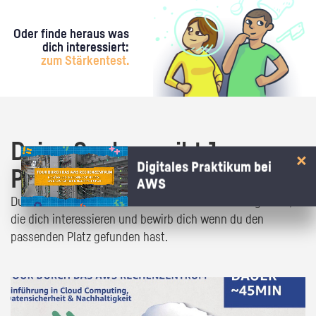
Oder finde heraus was
dich interessiert:
zum Stärkentest.
Deine Suche ergibt 1
Digitales Praktikum bei
Praktikumsangebot!
AWS
Du bist fast da! Klick dich durch die Praktikumsangebote,
die dich interessieren und bewirb dich wenn du den
passenden Platz gefunden hast.