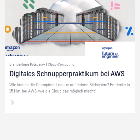
Brandenburg Potsdam+ | Cloud-Computing
Di­gi­ta­les Schnup­per­prak­ti­kum bei AWS
Wie kommt die Cham­pi­ons Le­ague auf dei­nen Bild­schirm? Ent­de­cke in
15 Min. bei AWS, wie die Cloud das mög­lich macht!