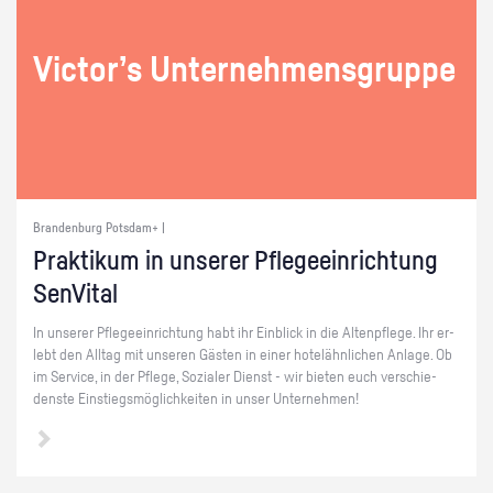
Vic­tor’s Un­ter­neh­mens­grup­pe
Brandenburg Potsdam+ |
Prak­ti­kum in un­se­rer Pfle­ge­ein­rich­tung
Sen­Vi­tal
In un­se­rer Pfle­ge­ein­rich­tung habt ihr Ein­blick in die Al­ten­pfle­ge. Ihr er­
lebt den All­tag mit un­se­ren Gäs­ten in einer ho­tel­ähn­li­chen An­la­ge. Ob
im Ser­vice, in der Pfle­ge, So­zia­ler Dienst - wir bie­ten euch ver­schie­
dens­te Ein­stiegs­mög­lich­kei­ten in unser Un­ter­neh­men!