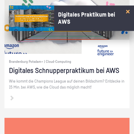
Digitales Praktikum bei
AWS
Brandenburg Potsdam+ | Cloud-Computing
Di­gi­ta­les Schnup­per­prak­ti­kum bei AWS
Wie kommt die Cham­pi­ons Le­ague auf dei­nen Bild­schirm? Ent­de­cke in
15 Min. bei AWS, wie die Cloud das mög­lich macht!