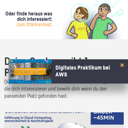
Oder finde heraus was
dich interessiert:
zum Stärkentest.
Deine Suche ergibt 1
Digitales Praktikum bei
Praktikumsangebot!
AWS
Du bist fast da! Klick dich durch die Praktikumsangebote,
die dich interessieren und bewirb dich wenn du den
passenden Platz gefunden hast.