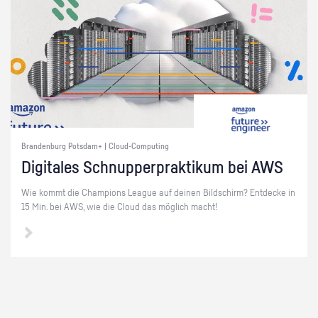
Brandenburg Potsdam+ | Cloud-Computing
Di­gi­ta­les Schnup­per­prak­ti­kum bei AWS
Wie kommt die Cham­pi­ons Le­ague auf dei­nen Bild­schirm? Ent­de­cke in
15 Min. bei AWS, wie die Cloud das mög­lich macht!