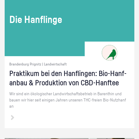
Die Han­f­lin­ge
Brandenburg Prignitz | Landwirtschaft
Prak­ti­kum bei den Han­f­lin­gen: Bio-Hanf­
an­bau & Pro­duk­ti­on von CBD-Hanf­tee
Wir sind ein öko­lo­gi­scher Land­wirt­schafts­be­trieb in Ba­rent­hin und
bauen wir hier seit ei­ni­gen Jah­ren un­se­ren THC-frei­en Bio-Nutz­h­anf
an