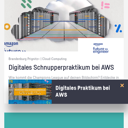
Brandenburg Prignitz+ | Cloud-Computing
Di­gi­ta­les Schnup­per­prak­ti­kum bei AWS
Wie kommt die Cham­pi­ons Le­ague auf dei­nen Bild­schirm? Ent­de­cke in
15 Min. bei AWS, wie die Cloud das mög­lich macht!
Digitales Praktikum bei
AWS