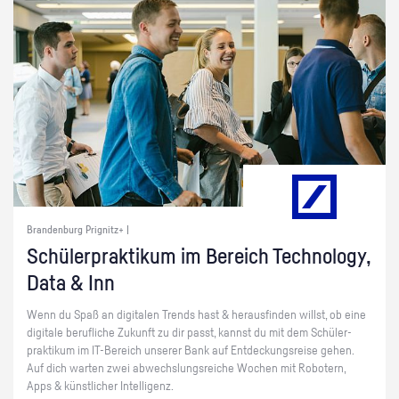
Brandenburg Prignitz+ |
Schü­ler­prak­ti­kum im Be­reich Tech­no­lo­gy,
Data & Inn
Wenn du Spaß an di­gi­ta­len Trends hast & her­aus­fin­den willst, ob eine
di­gi­ta­le be­ruf­li­che Zu­kunft zu dir passt, kannst du mit dem Schü­ler­
prak­ti­kum im IT-Be­reich un­se­rer Bank auf Ent­de­ckungs­rei­se gehen.
Auf dich war­ten zwei ab­wechs­lungs­rei­che Wo­chen mit Ro­bo­tern,
Apps & künst­li­cher In­tel­li­genz.