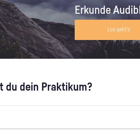
Unternehmen lohnt, wie man sich
auf dich neugier
Erkunde Audib
vorbereitet und wie ein Vorab-Anruf
abläuft.
Los geht's
 du dein Praktikum?