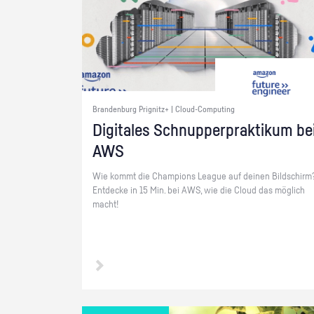
Brandenburg Prignitz+ | Cloud-Computing
Di­gi­ta­les Schnup­per­prak­ti­kum be
AWS
Wie kommt die Cham­pi­ons Le­ague auf dei­nen Bild­schirm
Ent­de­cke in 15 Min. bei AWS, wie die Cloud das mög­lich
macht!