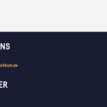
UNS
aktikum.de
ER