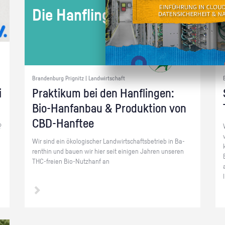
Die Han­f­lin­ge
Brandenburg Prignitz | Landwirtschaft
i
Prak­ti­kum bei den Han­f­lin­gen:
Bio-Hanf­an­bau & Pro­duk­ti­on von
CBD-Hanf­tee
?
Wir sind ein öko­lo­gi­scher Land­wirt­schafts­be­trieb in Ba­
rent­hin und bauen wir hier seit ei­ni­gen Jah­ren un­se­ren
THC-frei­en Bio-Nutz­h­anf an