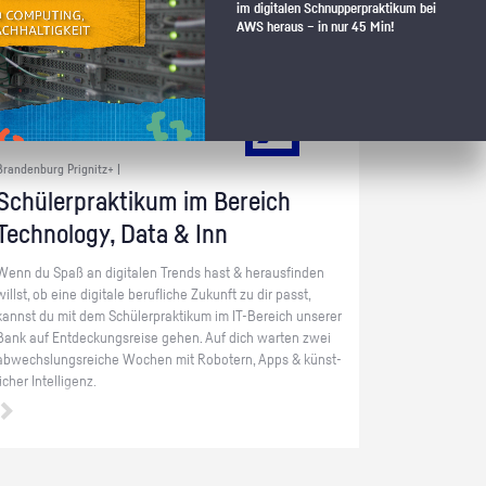
im digitalen Schnupperpraktikum bei
AWS heraus – in nur 45 Min!
Brandenburg Prignitz+ |
Schü­ler­prak­ti­kum im Be­reich
Tech­no­lo­gy, Data & Inn
Wenn du Spaß an di­gi­ta­len Trends hast & her­aus­fin­den
willst, ob eine di­gi­ta­le be­ruf­li­che Zu­kunft zu dir passt,
kannst du mit dem Schü­ler­prak­ti­kum im IT-Be­reich un­se­rer
Bank auf Ent­de­ckungs­rei­se gehen. Auf dich war­ten zwei
ab­wechs­lungs­rei­che Wo­chen mit Ro­bo­tern, Apps & künst­
li­cher In­tel­li­genz.