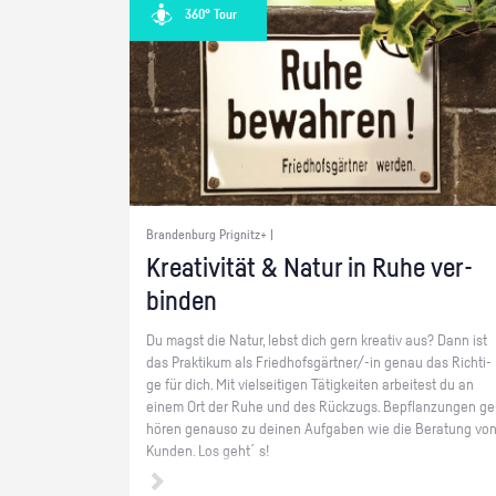
360° Tour
Brandenburg Prignitz+ |
Krea­ti­vi­tät & Natur in Ruhe ver­
bin­den
Du magst die Natur, lebst dich gern krea­tiv aus? Dann ist
das Prak­ti­kum als Fried­hofs­gärt­ner/-in genau das Rich­ti­
ge für dich. Mit viel­sei­ti­gen Tä­tig­kei­ten ar­bei­test du an
einem Ort der Ruhe und des Rück­zugs. Be­pflan­zun­gen ge
hö­ren ge­nau­so zu dei­nen Auf­ga­ben wie die Be­ra­tung vo
Kun­den. Los geht´s!