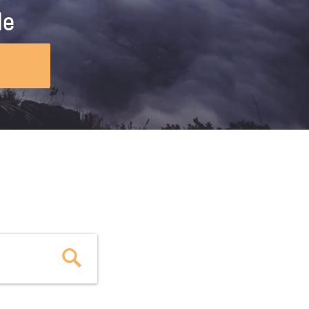
ig machst.
deinem Schülerpraktikum und die
le
Polizei-Ausbildung schon heute in
virtueller Realität!