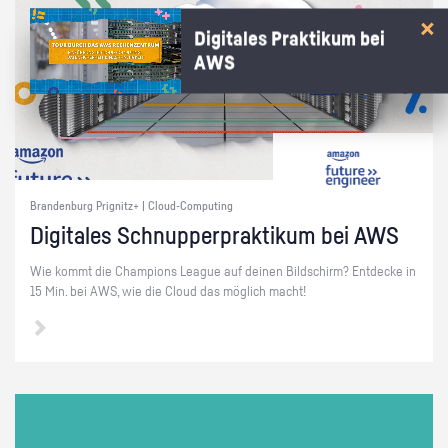
Digitales Praktikum bei
AWS
Brandenburg Prignitz+ | Cloud-Computing
Di­gi­ta­les Schnup­per­prak­ti­kum bei AWS
Wie kommt die Cham­pi­ons Le­ague auf dei­nen Bild­schirm? Ent­de­cke in
15 Min. bei AWS, wie die Cloud das mög­lich macht!