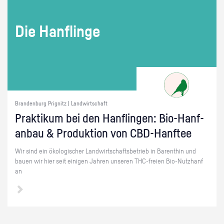
Die Han­f­lin­ge
Brandenburg Prignitz | Landwirtschaft
Prak­ti­kum bei den Han­f­lin­gen: Bio-Hanf­
an­bau & Pro­duk­ti­on von CBD-Hanf­tee
Wir sind ein öko­lo­gi­scher Land­wirt­schafts­be­trieb in Ba­rent­hin und
bauen wir hier seit ei­ni­gen Jah­ren un­se­ren THC-frei­en Bio-Nutz­h­anf
an