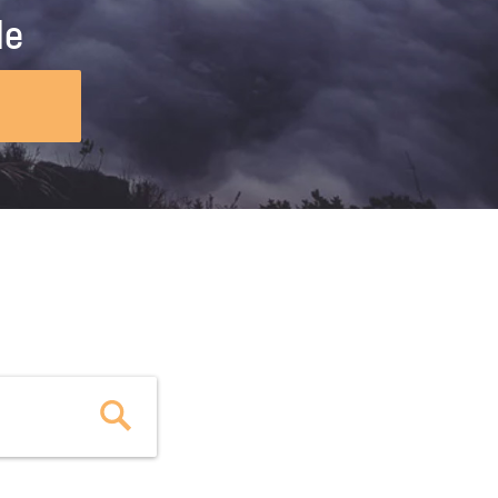
ig machst.
deinem Schülerpraktikum und die
le
Polizei-Ausbildung schon heute in
virtueller Realität!