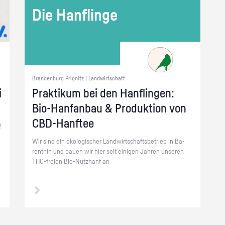
Die Han­f­lin­ge
Brandenburg Prignitz | Landwirtschaft
i
Prak­ti­kum bei den Han­f­lin­gen:
Bio-Hanf­an­bau & Pro­duk­ti­on von
CBD-Hanf­tee
?
Wir sind ein öko­lo­gi­scher Land­wirt­schafts­be­trieb in Ba­
rent­hin und bauen wir hier seit ei­ni­gen Jah­ren un­se­ren
THC-frei­en Bio-Nutz­h­anf an