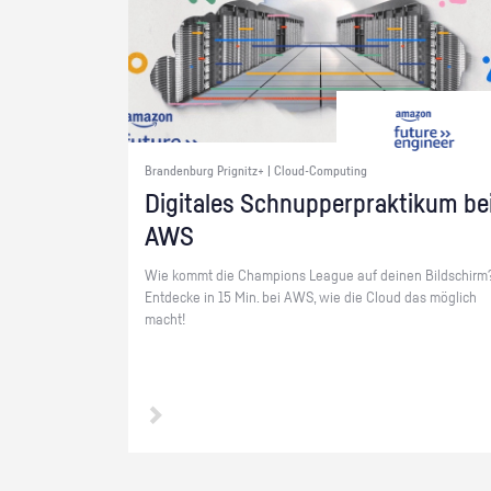
Brandenburg Prignitz+ | Cloud-Computing
Di­gi­ta­les Schnup­per­prak­ti­kum be
AWS
Wie kommt die Cham­pi­ons Le­ague auf dei­nen Bild­schirm
Ent­de­cke in 15 Min. bei AWS, wie die Cloud das mög­lich
macht!