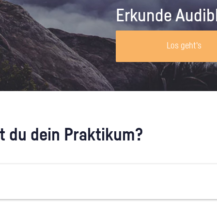
Unternehmen lohnt, wie man sich
auf dich neugier
Erkunde Audib
vorbereitet und wie ein Vorab-Anruf
abläuft.
Los geht's
 du dein Praktikum?