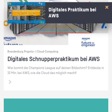
Digitales Praktikum bei
AWS
Brandenburg Prignitz+ | Cloud-Computing
Di­gi­ta­les Schnup­per­prak­ti­kum bei AWS
Wie kommt die Cham­pi­ons Le­ague auf dei­nen Bild­schirm? Ent­de­cke in
15 Min. bei AWS, wie die Cloud das mög­lich macht!