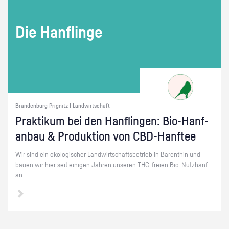
Die Han­f­lin­ge
Brandenburg Prignitz | Landwirtschaft
Prak­ti­kum bei den Han­f­lin­gen: Bio-Hanf­
an­bau & Pro­duk­ti­on von CBD-Hanf­tee
Wir sind ein öko­lo­gi­scher Land­wirt­schafts­be­trieb in Ba­rent­hin und
bauen wir hier seit ei­ni­gen Jah­ren un­se­ren THC-frei­en Bio-Nutz­h­anf
an