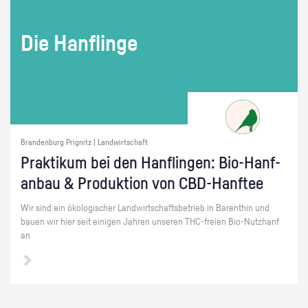
Die Han­f­lin­ge
Brandenburg Prignitz | Landwirtschaft
Prak­ti­kum bei den Han­f­lin­gen: Bio-Hanf­
an­bau & Pro­duk­ti­on von CBD-Hanf­tee
Wir sind ein öko­lo­gi­scher Land­wirt­schafts­be­trieb in Ba­rent­hin und
bauen wir hier seit ei­ni­gen Jah­ren un­se­ren THC-frei­en Bio-Nutz­h­anf
an