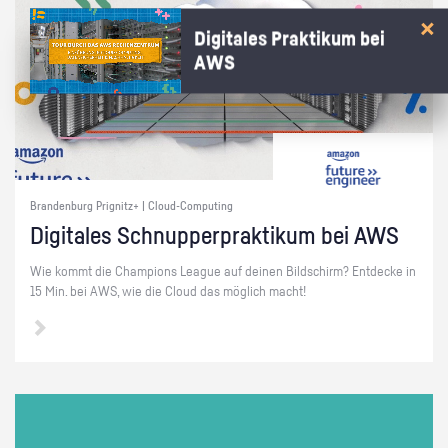
Digitales Praktikum bei
AWS
Brandenburg Prignitz+ | Cloud-Computing
Di­gi­ta­les Schnup­per­prak­ti­kum bei AWS
Wie kommt die Cham­pi­ons Le­ague auf dei­nen Bild­schirm? Ent­de­cke in
15 Min. bei AWS, wie die Cloud das mög­lich macht!