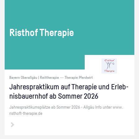
Ris­t­hof The­ra­pie
Bayern Oberallgäu | Reittherapie --- Therapie Pferdwirt
Jah­resprak­ti­kum auf The­ra­pie und Er­leb­
nis­bau­ern­hof ab Som­mer 2026
Jah­resprak­ti­kums­plät­ze ab Som­mer 2026 - All­gäu Info unter www.​
risthoft-​therapie.​de