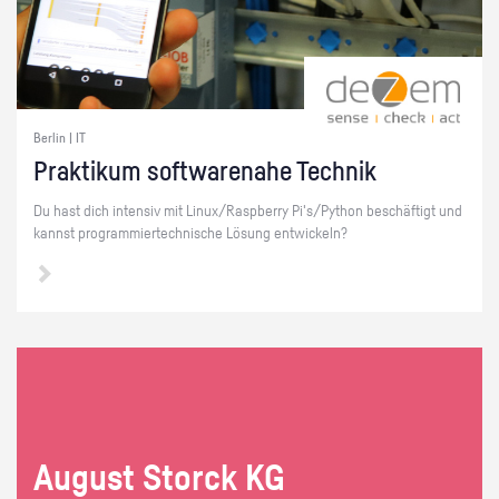
Berlin | IT
Prak­ti­kum soft­ware­na­he Tech­nik
Du hast dich in­ten­siv mit Linux/Raspber­ry Pi's/Py­thon be­schäf­tigt und
kannst pro­gram­mier­tech­ni­sche Lö­sung ent­wi­ckeln?
Au­gust Storck KG