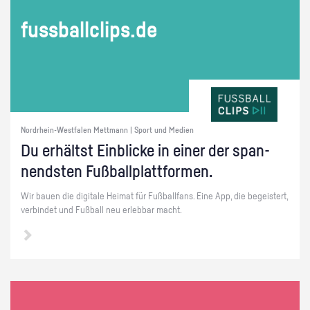
fuss­ball­clips.de
Nordrhein-Westfalen Mettmann | Sport und Medien
Du er­hältst Ein­bli­cke in einer der span­
nends­ten Fuß­ball­platt­for­men.
Wir bauen die di­gi­ta­le Hei­mat für Fuß­ball­fans. Eine App, die be­geis­tert,
ver­bin­det und Fuß­ball neu er­leb­bar macht.