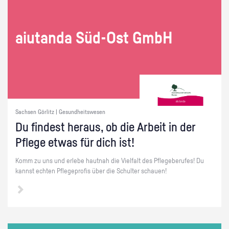
ai­utan­da Süd-Ost GmbH
Sachsen Görlitz | Gesundheitswesen
Du fin­dest her­aus, ob die Ar­beit in der
Pfle­ge etwas für dich ist!
Komm zu uns und er­le­be haut­nah die Viel­falt des Pfle­ge­be­ru­fes! Du
kannst ech­ten Pfle­ge­pro­fis über die Schul­ter schau­en!