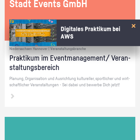
Stadt Events GmbH
Digitales Praktikum bei
AWS
Niedersachsen Hannover | Veranstaltungsbranche
Prak­ti­kum im Event­ma­nage­ment/ Ver­an­
stal­tungs­be­reich
Pla­nung, Or­ga­ni­sa­ti­on und Aus­rich­tung kul­tu­rel­ler, sport­li­cher und wirt­
schaft­li­cher Ver­an­stal­tun­gen - Sei dabei und be­wer­be Dich jetzt!