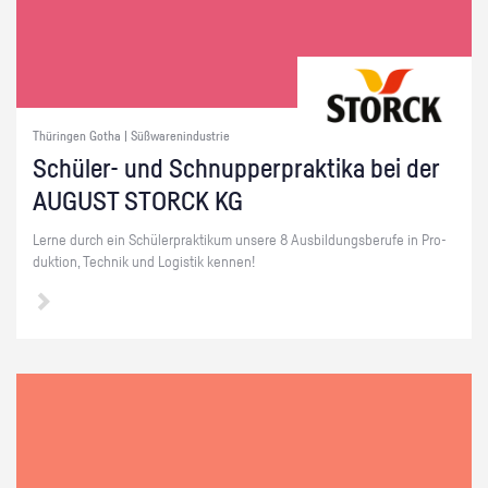
Thüringen Gotha | Süßwarenindustrie
Schü­ler- und Schnup­per­prak­ti­ka bei der
AU­GUST STORCK KG
Lerne durch ein Schü­ler­prak­ti­kum un­se­re 8 Aus­bil­dungs­be­ru­fe in Pro­
duk­ti­on, Tech­nik und Lo­gis­tik ken­nen!