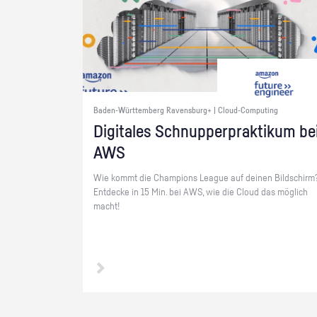
Baden-Württemberg Ravensburg+ | Cloud-Computing
Di­gi­ta­les Schnup­per­prak­ti­kum be
AWS
Wie kommt die Cham­pi­ons Le­ague auf dei­nen Bild­schirm
Ent­de­cke in 15 Min. bei AWS, wie die Cloud das mög­lich
macht!