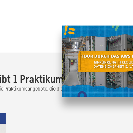
Oder finde heraus was dich
zum
ibt 1 Praktikumsangebot!
 die Praktikumsangebote, die dich interessieren und bewirb dich