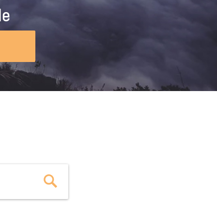
ig machst.
deinem Schülerpraktikum und die
le
Polizei-Ausbildung schon heute in
virtueller Realität!