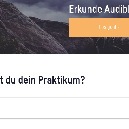
Unternehmen lohnt, wie man sich
auf dich neugier
Erkunde Audib
vorbereitet und wie ein Vorab-Anruf
abläuft.
Los geht's
 du dein Praktikum?