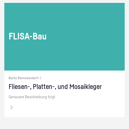
FLI­SA-Bau
Berlin Reinickendorf+ |
Flie­sen-, Plat­ten-, und Mo­sa­ik­le­ger
Ge­naue­re Be­schrei­bung folgt.