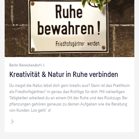
Berlin Reinickendorf+ |
Krea­ti­vi­tät & Natur in Ruhe ver­bin­den
Du magst die Natur, lebst dich gern krea­tiv aus? Dann ist das Prak­ti­kum
als Fried­hofs­gärt­ner/-in genau das Rich­ti­ge für dich. Mit viel­sei­ti­gen
Tä­tig­kei­ten ar­bei­test du an einem Ort der Ruhe und des Rück­zugs. Be­
pflan­zun­gen ge­hö­ren ge­nau­so zu dei­nen Auf­ga­ben wie die Be­ra­tung
von Kun­den. Los geht´s!