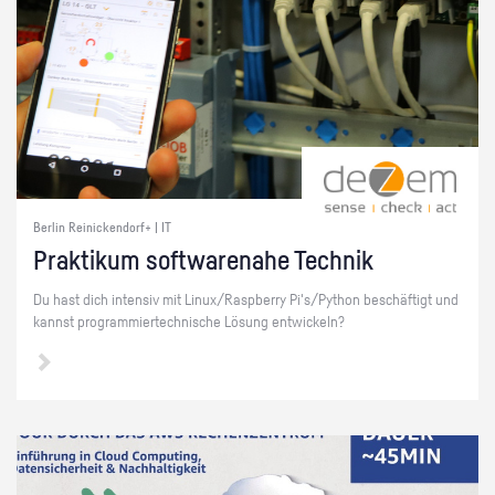
Berlin Reinickendorf+ | IT
Prak­ti­kum soft­ware­na­he Tech­nik
Du hast dich in­ten­siv mit Linux/Raspber­ry Pi's/Py­thon be­schäf­tigt und
kannst pro­gram­mier­tech­ni­sche Lö­sung ent­wi­ckeln?