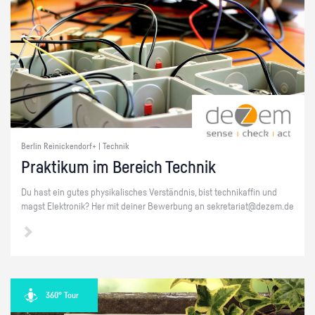
Berlin Reinickendorf+ | Technik
Prak­ti­kum im Be­reich Tech­nik
Du hast ein gutes phy­si­ka­li­sches Ver­ständ­nis, bist tech­ni­kaf­fin und
magst Elek­tro­nik? Her mit dei­ner Be­wer­bung an se­kre­ta­ri­at@​dezem.​de
360° Tour