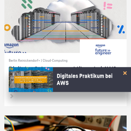
Berlin Reinickendorf+ | Cloud-Computing
Di­gi­ta­les Schnup­per­prak­ti­kum bei AWS
Digitales Praktikum bei
Wie kommt die Cham­pi­ons Le­ague auf dei­nen Bild­schirm? Ent­de­cke in
AWS
15 Min. bei AWS, wie die Cloud das mög­lich macht!