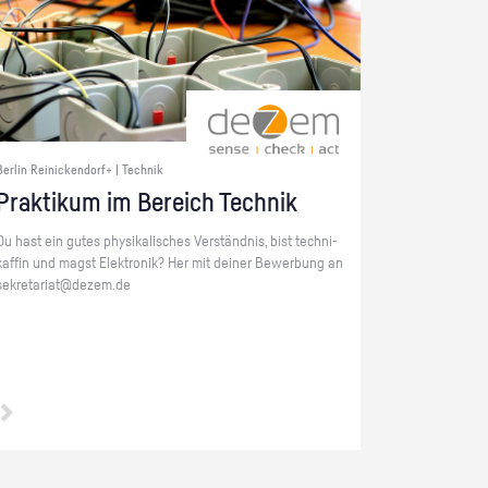
Berlin Reinickendorf+ | Technik
Prak­ti­kum im Be­reich Tech­nik
Du hast ein gutes phy­si­ka­li­sches Ver­ständ­nis, bist tech­ni­
kaf­fin und magst Elek­tro­nik? Her mit dei­ner Be­wer­bung an
se­kre­ta­ri­at@​dezem.​de