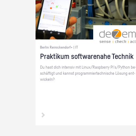
Berlin Reinickendorf+ | IT
Prak­ti­kum soft­ware­na­he Tech­nik
Du hast dich in­ten­siv mit Linux/Raspber­ry Pi's/Py­thon be
schäf­tigt und kannst pro­gram­mier­tech­ni­sche Lö­sung ent­
wi­ckeln?