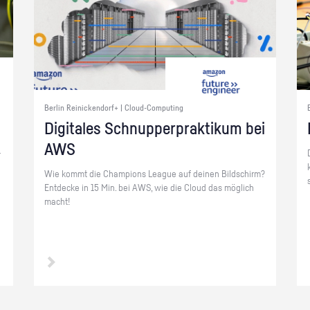
Berlin Reinickendorf+ | Cloud-Computing
Di­gi­ta­les Schnup­per­prak­ti­kum bei
AWS
­
Wie kommt die Cham­pi­ons Le­ague auf dei­nen Bild­schirm?
Ent­de­cke in 15 Min. bei AWS, wie die Cloud das mög­lich
macht!