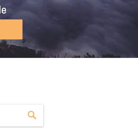
ig machst.
deinem Schülerpraktikum und die
le
Polizei-Ausbildung schon heute in
virtueller Realität!