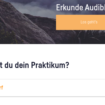
Unternehmen lohnt, wie man sich
auf dich neugier
Erkunde Audib
vorbereitet und wie ein Vorab-Anruf
abläuft.
Los geht's
 du dein Praktikum?
rf