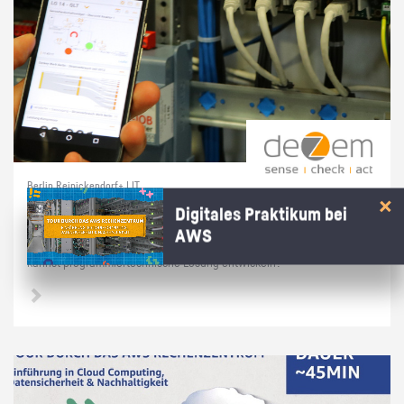
Berlin Reinickendorf+ | IT
Prak­ti­kum soft­ware­na­he Tech­nik
Digitales Praktikum bei
AWS
Du hast dich in­ten­siv mit Linux/Raspber­ry Pi's/Py­thon be­schäf­tigt und
kannst pro­gram­mier­tech­ni­sche Lö­sung ent­wi­ckeln?