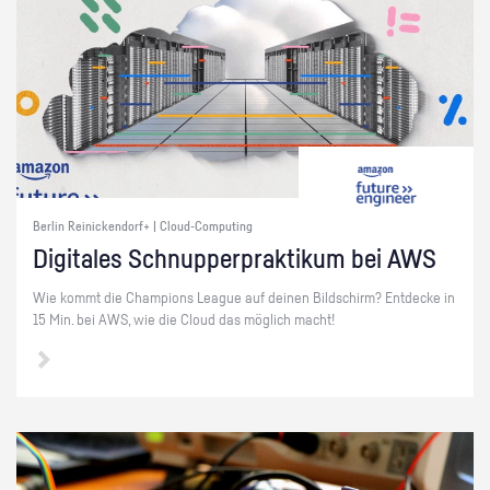
Berlin Reinickendorf+ | Cloud-Computing
Di­gi­ta­les Schnup­per­prak­ti­kum bei AWS
Wie kommt die Cham­pi­ons Le­ague auf dei­nen Bild­schirm? Ent­de­cke in
15 Min. bei AWS, wie die Cloud das mög­lich macht!