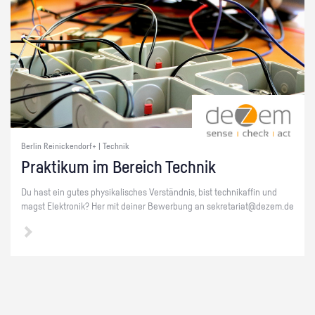
Berlin Reinickendorf+ | Technik
Prak­ti­kum im Be­reich Tech­nik
Du hast ein gutes phy­si­ka­li­sches Ver­ständ­nis, bist tech­ni­kaf­fin und
magst Elek­tro­nik? Her mit dei­ner Be­wer­bung an se­kre­ta­ri­at@​dezem.​de