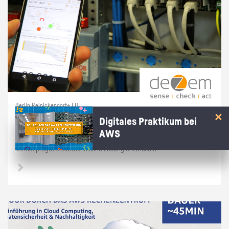
Berlin Reinickendorf+ | IT
Prak­ti­kum soft­ware­na­he Tech­nik
Digitales Praktikum bei
AWS
Du hast dich in­ten­siv mit Linux/Raspber­ry Pi's/Py­thon be­schäf­tigt und
kannst pro­gram­mier­tech­ni­sche Lö­sung ent­wi­ckeln?