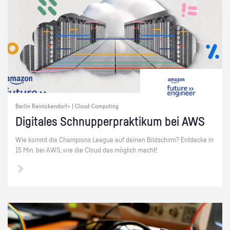
Berlin Reinickendorf+ | Cloud-Computing
Di­gi­ta­les Schnup­per­prak­ti­kum bei AWS
Wie kommt die Cham­pi­ons Le­ague auf dei­nen Bild­schirm? Ent­de­cke in
15 Min. bei AWS, wie die Cloud das mög­lich macht!