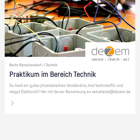
Berlin Reinickendorf+ | Technik
Prak­ti­kum im Be­reich Tech­nik
Du hast ein gutes phy­si­ka­li­sches Ver­ständ­nis, bist tech­ni­kaf­fin und
magst Elek­tro­nik? Her mit dei­ner Be­wer­bung an se­kre­ta­ri­at@​dezem.​de