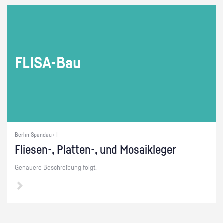
FLI­SA-Bau
Berlin Spandau+ |
Flie­sen-, Plat­ten-, und Mo­sa­ik­le­ger
Ge­naue­re Be­schrei­bung folgt.