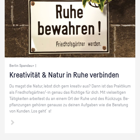
Berlin Spandau+ |
Krea­ti­vi­tät & Natur in Ruhe ver­bin­den
Du magst die Natur, lebst dich gern krea­tiv aus? Dann ist das Prak­ti­kum
als Fried­hofs­gärt­ner/-in genau das Rich­ti­ge für dich. Mit viel­sei­ti­gen
Tä­tig­kei­ten ar­bei­test du an einem Ort der Ruhe und des Rück­zugs. Be­
pflan­zun­gen ge­hö­ren ge­nau­so zu dei­nen Auf­ga­ben wie die Be­ra­tung
von Kun­den. Los geht´s!