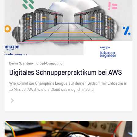
Berlin Spandau+ | Cloud-Computing
Di­gi­ta­les Schnup­per­prak­ti­kum bei AWS
Wie kommt die Cham­pi­ons Le­ague auf dei­nen Bild­schirm? Ent­de­cke in
15 Min. bei AWS, wie die Cloud das mög­lich macht!