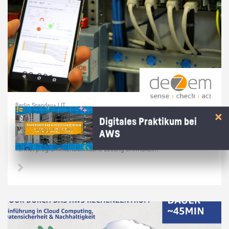
Berlin Spandau+ | IT
Prak­ti­kum soft­ware­na­he Tech­nik
Digitales Praktikum bei
AWS
Du hast dich in­ten­siv mit Linux/Raspber­ry Pi's/Py­thon be­schäf­tigt und
kannst pro­gram­mier­tech­ni­sche Lö­sung ent­wi­ckeln?