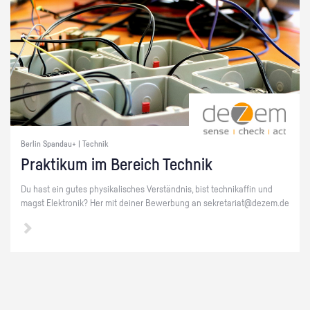
Berlin Spandau+ | Technik
Prak­ti­kum im Be­reich Tech­nik
Du hast ein gutes phy­si­ka­li­sches Ver­ständ­nis, bist tech­ni­kaf­fin und
magst Elek­tro­nik? Her mit dei­ner Be­wer­bung an se­kre­ta­ri­at@​dezem.​de