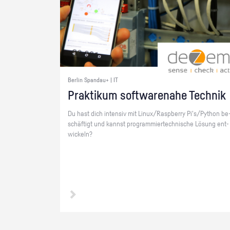
Berlin Spandau+ | IT
Prak­ti­kum soft­ware­na­he Tech­nik
Du hast dich in­ten­siv mit Linux/Raspber­ry Pi's/Py­thon be
schäf­tigt und kannst pro­gram­mier­tech­ni­sche Lö­sung ent­
wi­ckeln?