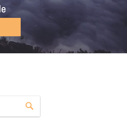
ig machst.
deinem Schülerpraktikum und die
le
Polizei-Ausbildung schon heute in
virtueller Realität!