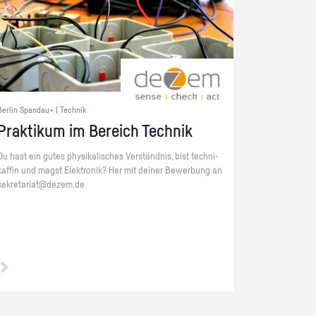
Berlin Spandau+ | Technik
Prak­ti­kum im Be­reich Tech­nik
Du hast ein gutes phy­si­ka­li­sches Ver­ständ­nis, bist tech­ni­
kaf­fin und magst Elek­tro­nik? Her mit dei­ner Be­wer­bung an
se­kre­ta­ri­at@​dezem.​de