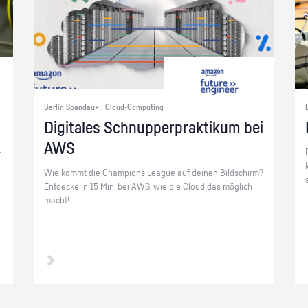
Berlin Spandau+ | Cloud-Computing
Di­gi­ta­les Schnup­per­prak­ti­kum bei
AWS
­
Wie kommt die Cham­pi­ons Le­ague auf dei­nen Bild­schirm?
Ent­de­cke in 15 Min. bei AWS, wie die Cloud das mög­lich
macht!