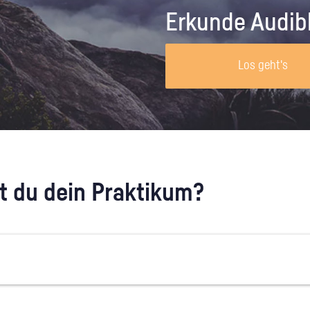
Unternehmen lohnt, wie man sich
auf dich neugier
Erkunde Audib
vorbereitet und wie ein Vorab-Anruf
abläuft.
Los geht's
 du dein Praktikum?