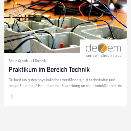
Berlin Spandau+ | Technik
Prak­ti­kum im Be­reich Tech­nik
Du hast ein gutes phy­si­ka­li­sches Ver­ständ­nis, bist tech­ni­kaf­fin und
magst Elek­tro­nik? Her mit dei­ner Be­wer­bung an se­kre­ta­ri­at@​dezem.​de