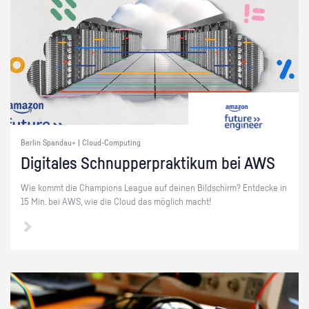
Berlin Spandau+ | Cloud-Computing
Di­gi­ta­les Schnup­per­prak­ti­kum bei AWS
Wie kommt die Cham­pi­ons Le­ague auf dei­nen Bild­schirm? Ent­de­cke in
15 Min. bei AWS, wie die Cloud das mög­lich macht!