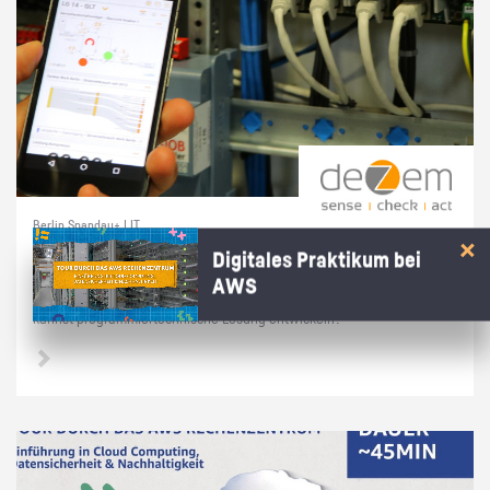
Berlin Spandau+ | IT
Prak­ti­kum soft­ware­na­he Tech­nik
Digitales Praktikum bei
AWS
Du hast dich in­ten­siv mit Linux/Raspber­ry Pi's/Py­thon be­schäf­tigt und
kannst pro­gram­mier­tech­ni­sche Lö­sung ent­wi­ckeln?