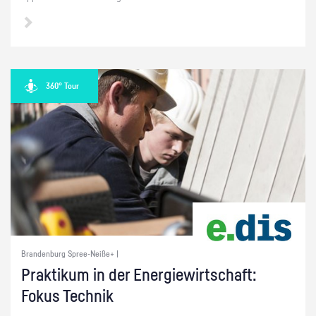
360° Tour
Brandenburg Spree-Neiße+ |
Prak­ti­kum in der En­er­gie­wirt­schaft:
Fokus Tech­nik