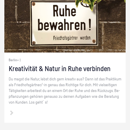
Berlin+ |
Krea­ti­vi­tät & Natur in Ruhe ver­bin­den
Du magst die Natur, lebst dich gern krea­tiv aus? Dann ist das Prak­ti­kum
als Fried­hofs­gärt­ner/-in genau das Rich­ti­ge für dich. Mit viel­sei­ti­gen
Tä­tig­kei­ten ar­bei­test du an einem Ort der Ruhe und des Rück­zugs. Be­
pflan­zun­gen ge­hö­ren ge­nau­so zu dei­nen Auf­ga­ben wie die Be­ra­tung
von Kun­den. Los geht´s!