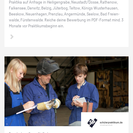
Prak­ti­ka auf An­fra­ge in Hei­li­gen­gra­be, Neu­stadt/Dosse, Ra­the­now,
Fal­ken­see, Der­witz, Bel­zig, Jü­ter­bog, Tel­tow, Kö­nigs Wus­ter­hau­sen,
Bees­kow, Neu­en­ha­gen, Prenz­lau, An­ger­mün­de, See­low, Bad Frei­en­
wal­de, Fürs­ten­wal­de. Rei­che deine Be­wer­bung im PDF-For­mat mind. 3
Mo­na­te vor Prak­ti­kums­be­ginn ein.