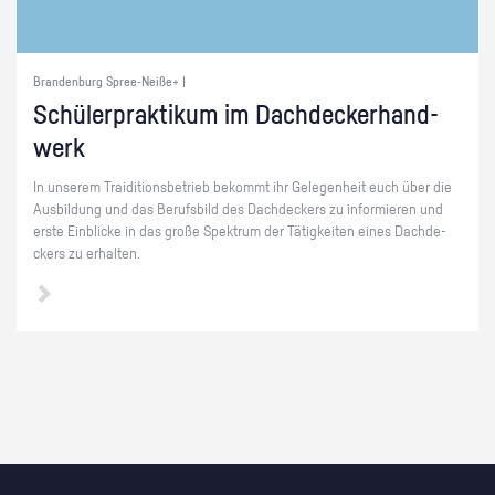
Brandenburg Spree-Neiße+ |
Schü­ler­prak­ti­kum im Dach­de­ck­er­hand­
werk
In un­se­rem Trai­di­ti­ons­be­trieb be­kommt ihr Ge­le­gen­heit euch über die
Aus­bil­dung und das Be­rufs­bild des Dach­de­ckers zu in­for­mie­ren und
erste Ein­bli­cke in das große Spek­trum der Tä­tig­kei­ten eines Dach­de­
ckers zu er­hal­ten.