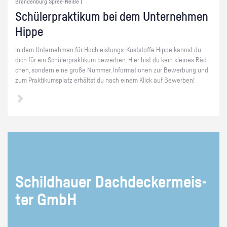
Brandenburg Spree-Neiße |
Schü­ler­prak­ti­kum bei dem Un­ter­neh­men
Hippe
In dem Un­ter­neh­men für Hoch­leis­tungs-Kust­stof­fe Hippe kannst du
dich für ein Schü­ler­prak­ti­kum be­wer­ben. Hier bist du kein klei­nes Räd­
chen, son­dern eine große Num­mer. In­for­ma­tio­nen zur Be­wer­bung und
zum Prak­ti­kums­platz er­hältst du nach einem Klick auf Be­wer­ben!
Schild­hau­er Dach­de­cker­meis­
ter GmbH