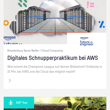
Brandenburg Spree-Neiße+ | Cloud-Computing
Di­gi­ta­les Schnup­per­prak­ti­kum bei AWS
Wie kommt die Cham­pi­ons Le­ague auf dei­nen Bild­schirm? Ent­de­cke in
15 Min. bei AWS, wie die Cloud das mög­lich macht!
360° Tour