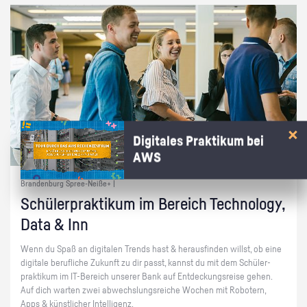
Digitales Praktikum bei
AWS
Brandenburg Spree-Neiße+ |
Schü­ler­prak­ti­kum im Be­reich Tech­no­lo­gy,
Data & Inn
Wenn du Spaß an di­gi­ta­len Trends hast & her­aus­fin­den willst, ob eine
di­gi­ta­le be­ruf­li­che Zu­kunft zu dir passt, kannst du mit dem Schü­ler­
prak­ti­kum im IT-Be­reich un­se­rer Bank auf Ent­de­ckungs­rei­se gehen.
Auf dich war­ten zwei ab­wechs­lungs­rei­che Wo­chen mit Ro­bo­tern,
Apps & künst­li­cher In­tel­li­genz.