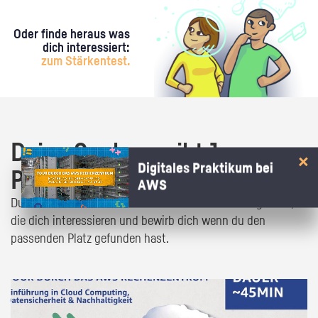
Oder finde heraus was
dich interessiert:
zum Stärkentest.
Deine Suche ergibt 1
Digitales Praktikum bei
Praktikumsangebot!
AWS
Du bist fast da! Klick dich durch die Praktikumsangebote,
die dich interessieren und bewirb dich wenn du den
passenden Platz gefunden hast.