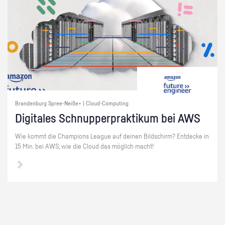
Brandenburg Spree-Neiße+ | Cloud-Computing
Di­gi­ta­les Schnup­per­prak­ti­kum bei AWS
Wie kommt die Cham­pi­ons Le­ague auf dei­nen Bild­schirm? Ent­de­cke in
15 Min. bei AWS, wie die Cloud das mög­lich macht!