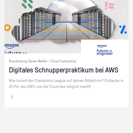
Brandenburg Spree-Neiße+ | Cloud-Computing
Di­gi­ta­les Schnup­per­prak­ti­kum bei AWS
Wie kommt die Cham­pi­ons Le­ague auf dei­nen Bild­schirm? Ent­de­cke in
15 Min. bei AWS, wie die Cloud das mög­lich macht!