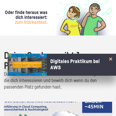
Oder finde heraus was
dich interessiert:
zum Stärkentest.
Deine Suche ergibt 1
Digitales Praktikum bei
Praktikumsangebot!
AWS
Du bist fast da! Klick dich durch die Praktikumsangebote,
die dich interessieren und bewirb dich wenn du den
passenden Platz gefunden hast.