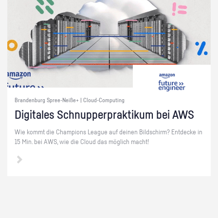
Brandenburg Spree-Neiße+ | Cloud-Computing
Di­gi­ta­les Schnup­per­prak­ti­kum bei AWS
Wie kommt die Cham­pi­ons Le­ague auf dei­nen Bild­schirm? Ent­de­cke in
15 Min. bei AWS, wie die Cloud das mög­lich macht!