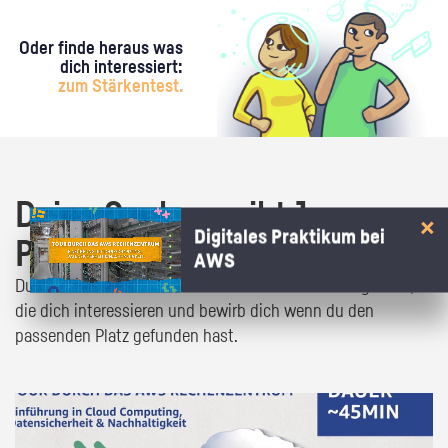
Oder finde heraus was
dich interessiert:
zum Stärkentest.
Deine Suche ergibt 1
Digitales Praktikum bei
Praktikumsangebot!
AWS
Du bist fast da! Klick dich durch die Praktikumsangebote,
die dich interessieren und bewirb dich wenn du den
passenden Platz gefunden hast.