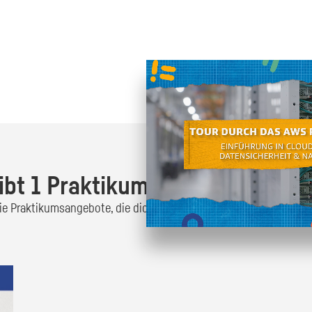
Oder finde heraus was dich
zum
ibt 1 Praktikumsangebot!
 die Praktikumsangebote, die dich interessieren und bewirb dich