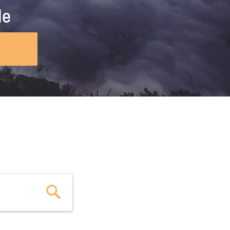
ig machst.
deinem Schülerpraktikum und die
le
Polizei-Ausbildung schon heute in
virtueller Realität!