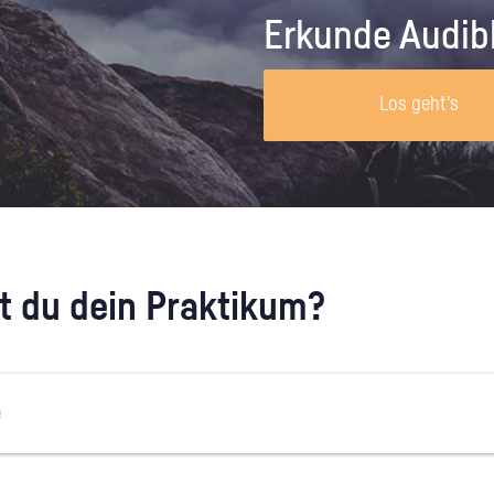
Unternehmen lohnt, wie man sich
auf dich neugier
Erkunde Audib
vorbereitet und wie ein Vorab-Anruf
abläuft.
Los geht's
 du dein Praktikum?
e