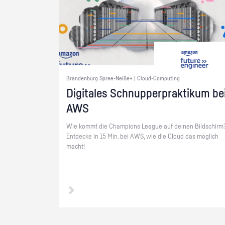
Brandenburg Spree-Neiße+ | Cloud-Computing
Di­gi­ta­les Schnup­per­prak­ti­kum be
AWS
Wie kommt die Cham­pi­ons Le­ague auf dei­nen Bild­schirm
Ent­de­cke in 15 Min. bei AWS, wie die Cloud das mög­lich
macht!