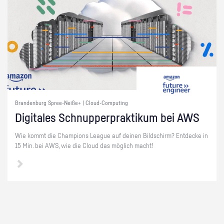
Brandenburg Spree-Neiße+ | Cloud-Computing
Di­gi­ta­les Schnup­per­prak­ti­kum bei AWS
Wie kommt die Cham­pi­ons Le­ague auf dei­nen Bild­schirm? Ent­de­cke in
15 Min. bei AWS, wie die Cloud das mög­lich macht!