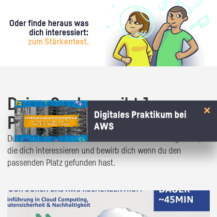
Oder finde heraus was
dich interessiert:
zum Stärkentest.
Deine Suche ergibt 1
Digitales Praktikum bei
Praktikumsangebot!
AWS
Du bist fast da! Klick dich durch die Praktikumsangebote,
die dich interessieren und bewirb dich wenn du den
passenden Platz gefunden hast.