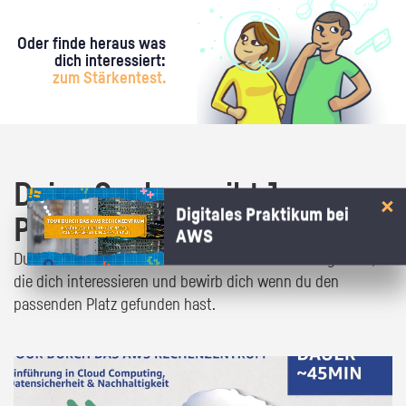
Oder finde heraus was
dich interessiert:
zum Stärkentest.
Deine Suche ergibt 1
Digitales Praktikum bei
Praktikumsangebot!
AWS
Du bist fast da! Klick dich durch die Praktikumsangebote,
die dich interessieren und bewirb dich wenn du den
passenden Platz gefunden hast.