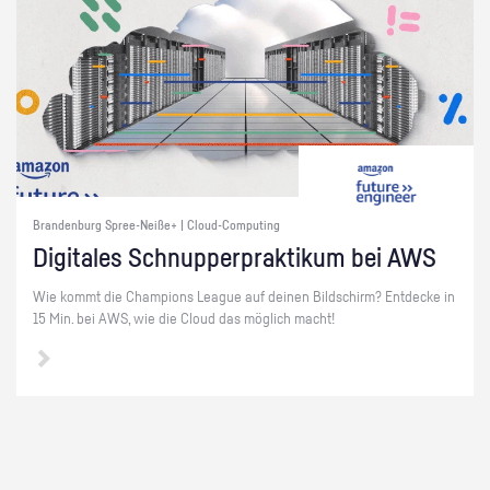
Brandenburg Spree-Neiße+ | Cloud-Computing
Di­gi­ta­les Schnup­per­prak­ti­kum bei AWS
Wie kommt die Cham­pi­ons Le­ague auf dei­nen Bild­schirm? Ent­de­cke in
15 Min. bei AWS, wie die Cloud das mög­lich macht!