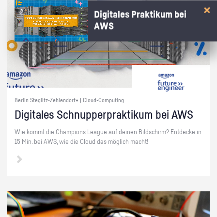
Digitales Praktikum bei
AWS
Berlin Steglitz-Zehlendorf+ | Cloud-Computing
Di­gi­ta­les Schnup­per­prak­ti­kum bei AWS
Wie kommt die Cham­pi­ons Le­ague auf dei­nen Bild­schirm? Ent­de­cke in
15 Min. bei AWS, wie die Cloud das mög­lich macht!