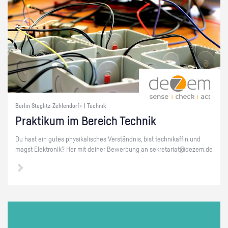
Berlin Steglitz-Zehlendorf+ | Technik
Prak­ti­kum im Be­reich Tech­nik
Du hast ein gutes phy­si­ka­li­sches Ver­ständ­nis, bist tech­ni­kaf­fin und
magst Elek­tro­nik? Her mit dei­ner Be­wer­bung an se­kre­ta­ri­at@​dezem.​de