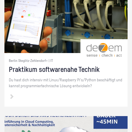
Berlin Steglitz-Zehlendorf+ | IT
Prak­ti­kum soft­ware­na­he Tech­nik
Du hast dich in­ten­siv mit Linux/Raspber­ry Pi's/Py­thon be­schäf­tigt und
kannst pro­gram­mier­tech­ni­sche Lö­sung ent­wi­ckeln?