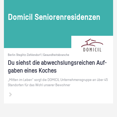
Do­mi­cil Se­nio­ren­re­si­den­zen
Berlin Steglitz-Zehlendorf | Gesundheitsbranche
Du siehst die ab­wechs­lungs­rei­chen Auf­
ga­ben eines Ko­ches
„Mit­ten im Leben“ sorgt die DO­MI­CIL Un­ter­neh­mens­grup­pe an über 45
Stand­or­ten für das Wohl un­se­rer Be­woh­ner