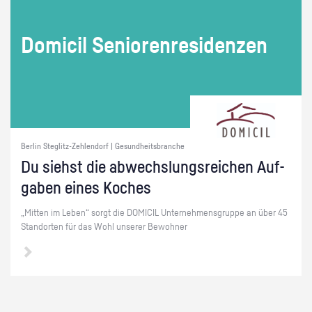
Do­mi­cil Se­nio­ren­re­si­den­zen
Berlin Steglitz-Zehlendorf | Gesundheitsbranche
Du siehst die ab­wechs­lungs­rei­chen Auf­
ga­ben eines Ko­ches
„Mit­ten im Leben“ sorgt die DO­MI­CIL Un­ter­neh­mens­grup­pe an über 45
Stand­or­ten für das Wohl un­se­rer Be­woh­ner