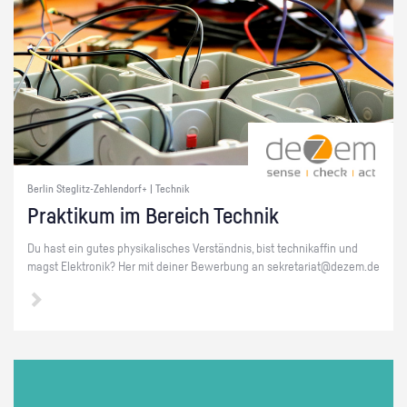
Berlin Steglitz-Zehlendorf+ | Technik
Prak­ti­kum im Be­reich Tech­nik
Du hast ein gutes phy­si­ka­li­sches Ver­ständ­nis, bist tech­ni­kaf­fin und
magst Elek­tro­nik? Her mit dei­ner Be­wer­bung an se­kre­ta­ri­at@​dezem.​de