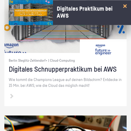
Digitales Praktikum bei
AWS
Berlin Steglitz-Zehlendorf+ | Cloud-Computing
Di­gi­ta­les Schnup­per­prak­ti­kum bei AWS
Wie kommt die Cham­pi­ons Le­ague auf dei­nen Bild­schirm? Ent­de­cke in
15 Min. bei AWS, wie die Cloud das mög­lich macht!