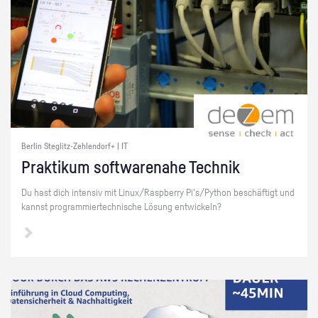
Berlin Steglitz-Zehlendorf+ | IT
Prak­ti­kum soft­ware­na­he Tech­nik
Du hast dich in­ten­siv mit Linux/Raspber­ry Pi's/Py­thon be­schäf­tigt und
kannst pro­gram­mier­tech­ni­sche Lö­sung ent­wi­ckeln?