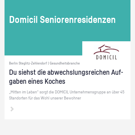
Do­mi­cil Se­nio­ren­re­si­den­zen
Berlin Steglitz-Zehlendorf | Gesundheitsbranche
Du siehst die ab­wechs­lungs­rei­chen Auf­
ga­ben eines Ko­ches
„Mit­ten im Leben“ sorgt die DO­MI­CIL Un­ter­neh­mens­grup­pe an über 45
Stand­or­ten für das Wohl un­se­rer Be­woh­ner