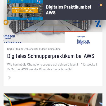
Digitales Praktikum bei
AWS
Berlin Steglitz-Zehlendorf+ | Cloud-Computing
Di­gi­ta­les Schnup­per­prak­ti­kum bei AWS
Wie kommt die Cham­pi­ons Le­ague auf dei­nen Bild­schirm? Ent­de­cke in
15 Min. bei AWS, wie die Cloud das mög­lich macht!