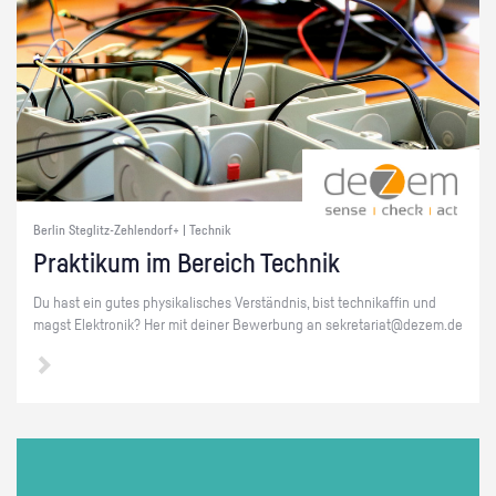
Berlin Steglitz-Zehlendorf+ | Technik
Prak­ti­kum im Be­reich Tech­nik
Du hast ein gutes phy­si­ka­li­sches Ver­ständ­nis, bist tech­ni­kaf­fin und
magst Elek­tro­nik? Her mit dei­ner Be­wer­bung an se­kre­ta­ri­at@​dezem.​de