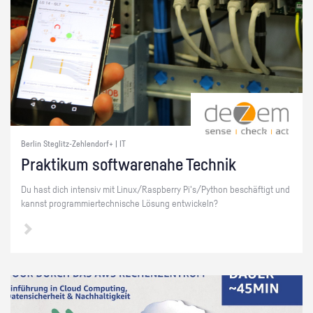
Berlin Steglitz-Zehlendorf+ | IT
Prak­ti­kum soft­ware­na­he Tech­nik
Du hast dich in­ten­siv mit Linux/Raspber­ry Pi's/Py­thon be­schäf­tigt und
kannst pro­gram­mier­tech­ni­sche Lö­sung ent­wi­ckeln?