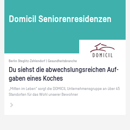
Do­mi­cil Se­nio­ren­re­si­den­zen
Berlin Steglitz-Zehlendorf | Gesundheitsbranche
Du siehst die ab­wechs­lungs­rei­chen Auf­
ga­ben eines Ko­ches
„Mit­ten im Leben“ sorgt die DO­MI­CIL Un­ter­neh­mens­grup­pe an über 45
Stand­or­ten für das Wohl un­se­rer Be­woh­ner