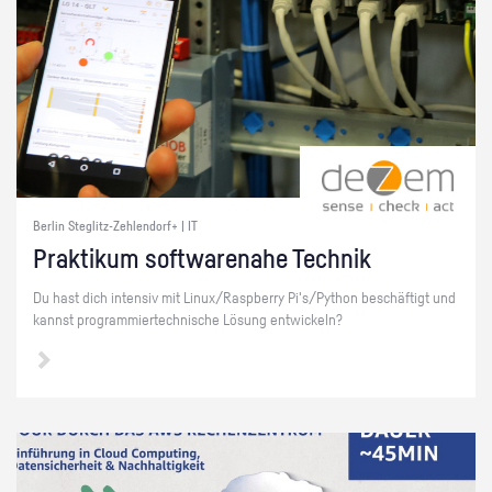
Berlin Steglitz-Zehlendorf+ | IT
Prak­ti­kum soft­ware­na­he Tech­nik
Du hast dich in­ten­siv mit Linux/Raspber­ry Pi's/Py­thon be­schäf­tigt und
kannst pro­gram­mier­tech­ni­sche Lö­sung ent­wi­ckeln?