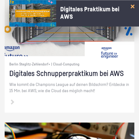
Digitales Praktikum bei
AWS
Berlin Steglitz-Zehlendorf+ | Cloud-Computing
Di­gi­ta­les Schnup­per­prak­ti­kum bei AWS
Wie kommt die Cham­pi­ons Le­ague auf dei­nen Bild­schirm? Ent­de­cke in
15 Min. bei AWS, wie die Cloud das mög­lich macht!