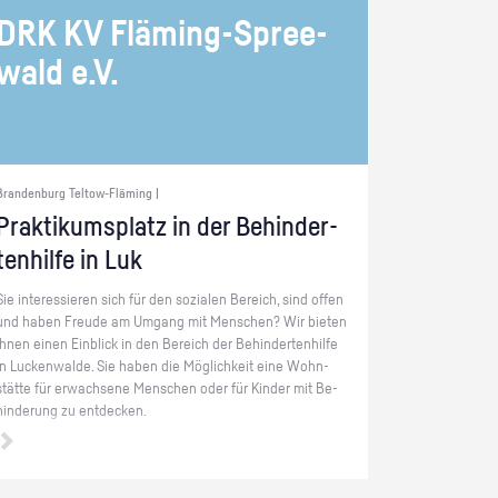
DRK KV Flä­ming-Spree­
wald e.V.
Brandenburg Teltow-Fläming |
Prak­ti­kums­platz in der Be­hin­der­
ten­hil­fe in Luk
Sie in­ter­es­sie­ren sich für den so­zia­len Be­reich, sind offen
und haben Freu­de am Um­gang mit Men­schen? Wir bie­ten
Ihnen einen Ein­blick in den Be­reich der Be­hin­der­ten­hil­fe
in Lu­cken­wal­de. Sie haben die Mög­lich­keit eine Wohn­
stät­te für er­wach­se­ne Men­schen oder für Kin­der mit Be­
hin­de­rung zu ent­de­cken.