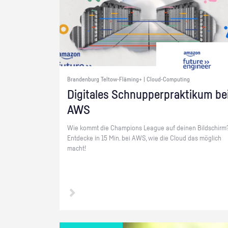
Brandenburg Teltow-Fläming+ | Cloud-Computing
Di­gi­ta­les Schnup­per­prak­ti­kum be
AWS
Wie kommt die Cham­pi­ons Le­ague auf dei­nen Bild­schirm
Ent­de­cke in 15 Min. bei AWS, wie die Cloud das mög­lich
macht!