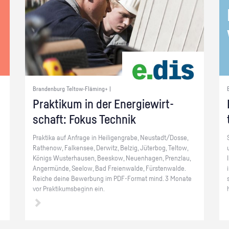
Brandenburg Teltow-Fläming+ |
Prak­ti­kum in der En­er­gie­wirt­
schaft: Fokus Tech­nik
Prak­ti­ka auf An­fra­ge in Hei­li­gen­gra­be, Neu­stadt/Dosse,
Ra­the­now, Fal­ken­see, Der­witz, Bel­zig, Jü­ter­bog, Tel­tow,
­
Kö­nigs Wus­ter­hau­sen, Bees­kow, Neu­en­ha­gen, Prenz­lau,
­
An­ger­mün­de, See­low, Bad Frei­en­wal­de, Fürs­ten­wal­de.
Rei­che deine Be­wer­bung im PDF-For­mat mind. 3 Mo­na­te
vor Prak­ti­kums­be­ginn ein.