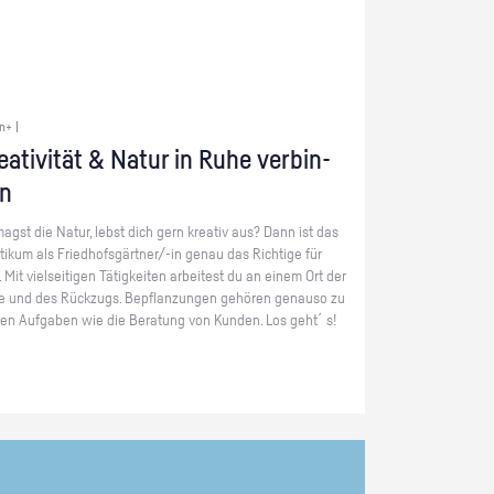
n+ |
ea­ti­vi­tät & Natur in Ruhe ver­bin­
n
agst die Natur, lebst dich gern krea­tiv aus? Dann ist das
­ti­kum als Fried­hofs­gärt­ner/-in genau das Rich­ti­ge für
 Mit viel­sei­ti­gen Tä­tig­kei­ten ar­bei­test du an einem Ort der
 und des Rück­zugs. Be­pflan­zun­gen ge­hö­ren ge­nau­so zu
nen Auf­ga­ben wie die Be­ra­tung von Kun­den. Los geht´s!