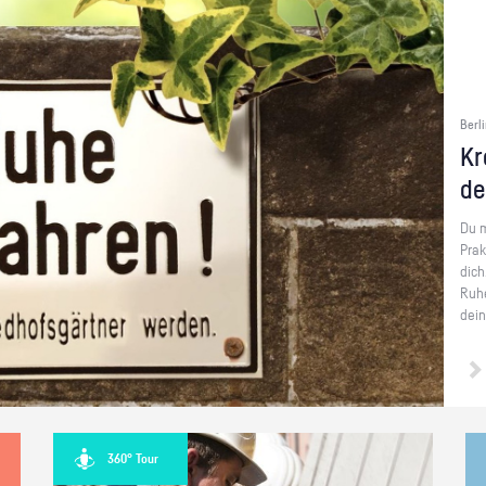
Berli
Kr
de
Du m
Prak
dich.
Ruhe
dei­
360° Tour