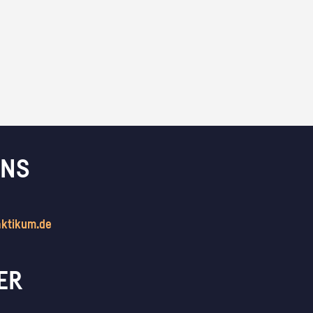
UNS
aktikum.de
ER