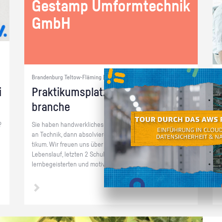
Ge­stamp Um­form­tech­nik
GmbH
Brandenburg Teltow-Fläming |
i
Prak­ti­kums­platz in der Au­to­mo­bil­
bran­che
?
Sie haben hand­werk­li­ches Ge­schick und gro­ßes In­ter­es­se
an Tech­nik, dann ab­sol­vie­ren Sie bei uns ein Schü­ler­prak­
ti­kum. Wir freu­en uns über Be­wer­bun­gen (An­schrei­ben,
Le­bens­lauf, letz­ten 2 Schul­zeug­nis­se) von zu­ver­läs­si­gen,
lern­be­geis­ter­ten und mo­ti­vier­ten Schü­ler*innen.