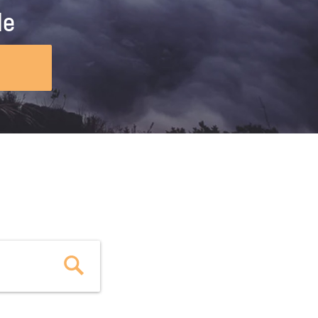
ig machst.
deinem Schülerpraktikum und die
le
Polizei-Ausbildung schon heute in
virtueller Realität!