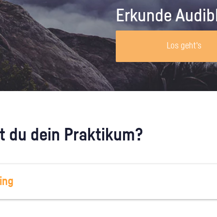
Unternehmen lohnt, wie man sich
auf dich neugier
Erkunde Audib
vorbereitet und wie ein Vorab-Anruf
abläuft.
Los geht's
 du dein Praktikum?
ing