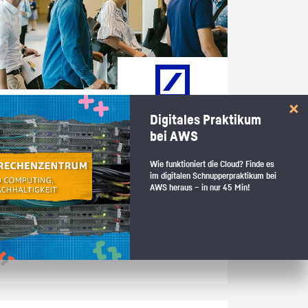
Brandenburg Teltow-Fläming+ |
Digitales Praktikum
Schü­ler­prak­ti­kum im Be­reich
bei AWS
Tech­no­lo­gy, Data & Inn
Wie funktioniert die Cloud? Finde es
Wenn du Spaß an di­gi­ta­len Trends hast & her­aus­fin­den
im digitalen Schnupperpraktikum bei
willst, ob eine di­gi­ta­le be­ruf­li­che Zu­kunft zu dir passt,
AWS heraus – in nur 45 Min!
kannst du mit dem Schü­ler­prak­ti­kum im IT-Be­reich un­se­rer
Bank auf Ent­de­ckungs­rei­se gehen. Auf dich war­ten zwei
ab­wechs­lungs­rei­che Wo­chen mit Ro­bo­tern, Apps & künst­
li­cher In­tel­li­genz.