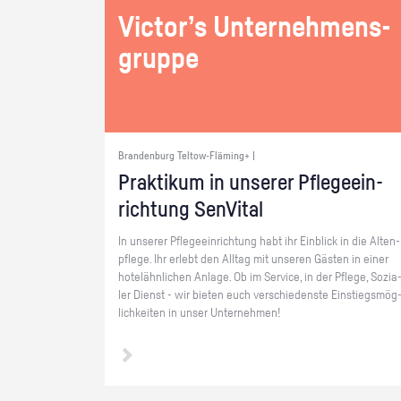
Vic­tor’s Un­ter­neh­mens­
grup­pe
Brandenburg Teltow-Fläming+ |
Prak­ti­kum in un­se­rer Pfle­ge­ein­
rich­tung Sen­Vi­tal
In un­se­rer Pfle­ge­ein­rich­tung habt ihr Ein­blick in die Al­ten­
pfle­ge. Ihr er­lebt den All­tag mit un­se­ren Gäs­ten in einer
ho­tel­ähn­li­chen An­la­ge. Ob im Ser­vice, in der Pfle­ge, So­zia
ler Dienst - wir bie­ten euch ver­schie­dens­te Ein­stiegs­mög
lich­kei­ten in unser Un­ter­neh­men!