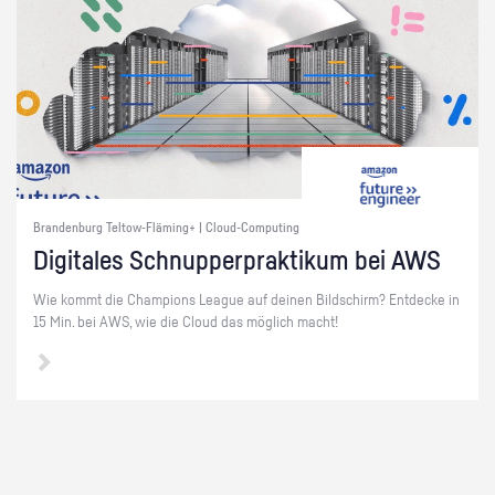
Brandenburg Teltow-Fläming+ | Cloud-Computing
Di­gi­ta­les Schnup­per­prak­ti­kum bei AWS
Wie kommt die Cham­pi­ons Le­ague auf dei­nen Bild­schirm? Ent­de­cke in
15 Min. bei AWS, wie die Cloud das mög­lich macht!