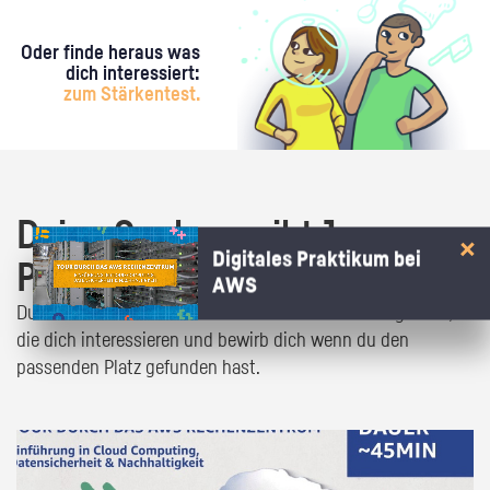
Oder finde heraus was
dich interessiert:
zum Stärkentest.
Deine Suche ergibt 1
Digitales Praktikum bei
Praktikumsangebot!
AWS
Du bist fast da! Klick dich durch die Praktikumsangebote,
die dich interessieren und bewirb dich wenn du den
passenden Platz gefunden hast.