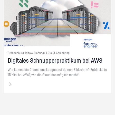
Brandenburg Teltow-Fläming+ | Cloud-Computing
Di­gi­ta­les Schnup­per­prak­ti­kum bei AWS
Wie kommt die Cham­pi­ons Le­ague auf dei­nen Bild­schirm? Ent­de­cke in
15 Min. bei AWS, wie die Cloud das mög­lich macht!