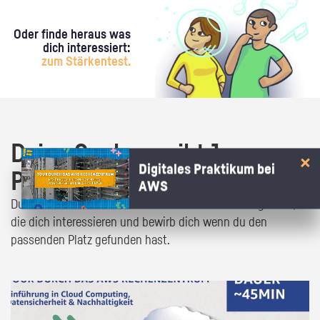
Oder finde heraus was
dich interessiert:
zum Stärkentest.
Deine Suche ergibt 1
Digitales Praktikum bei
Praktikumsangebot!
AWS
Du bist fast da! Klick dich durch die Praktikumsangebote,
die dich interessieren und bewirb dich wenn du den
passenden Platz gefunden hast.