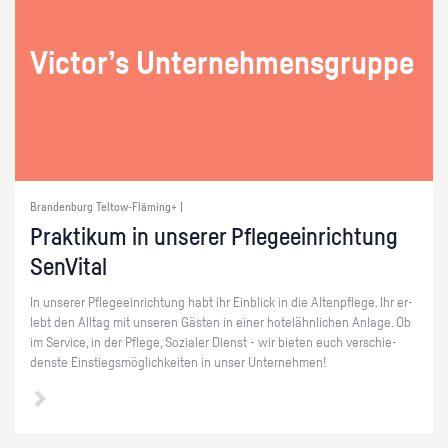
Vic­tor’s Un­ter­neh­mens­grup­pe
Brandenburg Teltow-Fläming+ |
Prak­ti­kum in un­se­rer Pfle­ge­ein­rich­tung
Sen­Vi­tal
In un­se­rer Pfle­ge­ein­rich­tung habt ihr Ein­blick in die Al­ten­pfle­ge. Ihr er­
lebt den All­tag mit un­se­ren Gäs­ten in einer ho­tel­ähn­li­chen An­la­ge. Ob
im Ser­vice, in der Pfle­ge, So­zia­ler Dienst - wir bie­ten euch ver­schie­
dens­te Ein­stiegs­mög­lich­kei­ten in unser Un­ter­neh­men!