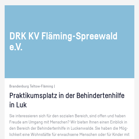
DRK KV Flä­ming-Spree­wald
e.V.
Brandenburg Teltow-Fläming |
Prak­ti­kums­platz in der Be­hin­der­ten­hil­fe
in Luk
Sie in­ter­es­sie­ren sich für den so­zia­len Be­reich, sind offen und haben
Freu­de am Um­gang mit Men­schen? Wir bie­ten Ihnen einen Ein­blick in
den Be­reich der Be­hin­der­ten­hil­fe in Lu­cken­wal­de. Sie haben die Mög­
lich­keit eine Wohn­stät­te für er­wach­se­ne Men­schen oder für Kin­der mit