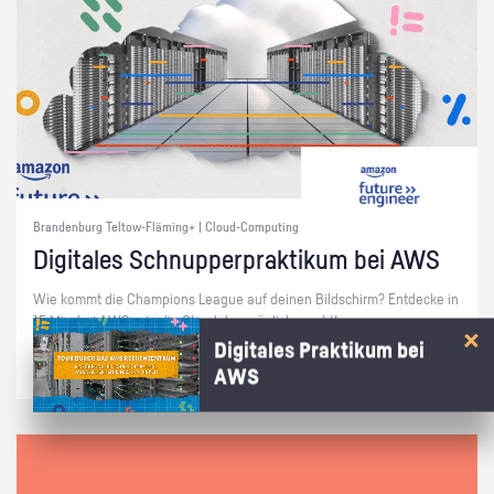
Brandenburg Teltow-Fläming+ | Cloud-Computing
Di­gi­ta­les Schnup­per­prak­ti­kum bei AWS
Wie kommt die Cham­pi­ons Le­ague auf dei­nen Bild­schirm? Ent­de­cke in
15 Min. bei AWS, wie die Cloud das mög­lich macht!
Digitales Praktikum bei
AWS