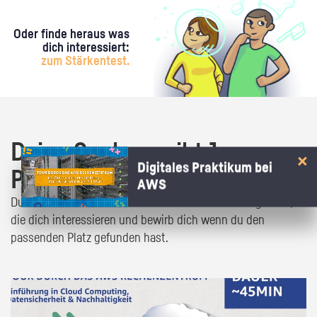
Oder finde heraus was
dich interessiert:
zum Stärkentest.
Deine Suche ergibt 1
Digitales Praktikum bei
Praktikumsangebot!
AWS
Du bist fast da! Klick dich durch die Praktikumsangebote,
die dich interessieren und bewirb dich wenn du den
passenden Platz gefunden hast.