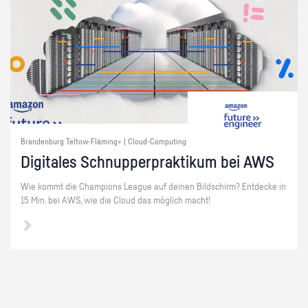
Brandenburg Teltow-Fläming+ | Cloud-Computing
Di­gi­ta­les Schnup­per­prak­ti­kum bei AWS
Wie kommt die Cham­pi­ons Le­ague auf dei­nen Bild­schirm? Ent­de­cke in
15 Min. bei AWS, wie die Cloud das mög­lich macht!