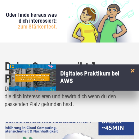
Oder finde heraus was
dich interessiert:
zum Stärkentest.
Deine Suche ergibt 1
Digitales Praktikum bei
Praktikumsangebot!
AWS
Du bist fast da! Klick dich durch die Praktikumsangebote,
die dich interessieren und bewirb dich wenn du den
passenden Platz gefunden hast.