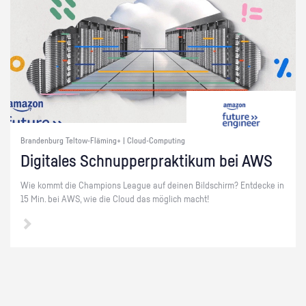
Brandenburg Teltow-Fläming+ | Cloud-Computing
Di­gi­ta­les Schnup­per­prak­ti­kum bei AWS
Wie kommt die Cham­pi­ons Le­ague auf dei­nen Bild­schirm? Ent­de­cke in
15 Min. bei AWS, wie die Cloud das mög­lich macht!