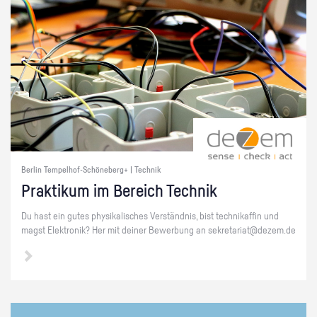
Berlin Tempelhof-Schöneberg+ | Technik
Prak­ti­kum im Be­reich Tech­nik
Du hast ein gutes phy­si­ka­li­sches Ver­ständ­nis, bist tech­ni­kaf­fin und
magst Elek­tro­nik? Her mit dei­ner Be­wer­bung an se­kre­ta­ri­at@​dezem.​de