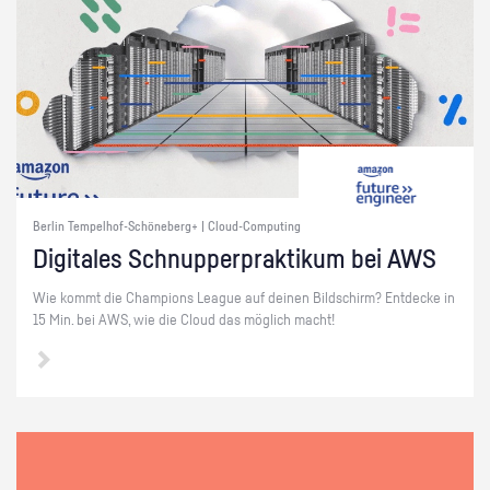
Berlin Tempelhof-Schöneberg+ | Cloud-Computing
Di­gi­ta­les Schnup­per­prak­ti­kum bei AWS
Wie kommt die Cham­pi­ons Le­ague auf dei­nen Bild­schirm? Ent­de­cke in
15 Min. bei AWS, wie die Cloud das mög­lich macht!