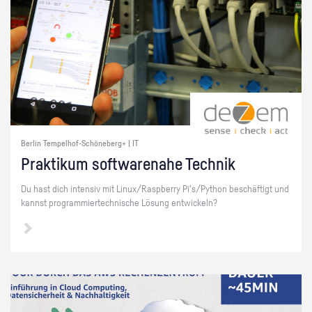
Berlin Tempelhof-Schöneberg+ | IT
Prak­ti­kum soft­ware­na­he Tech­nik
Du hast dich in­ten­siv mit Linux/Raspber­ry Pi's/Py­thon be­schäf­tigt und
kannst pro­gram­mier­tech­ni­sche Lö­sung ent­wi­ckeln?