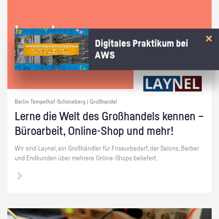
Lay­nel
Digitales Praktikum bei
AWS
Berlin Tempelhof-Schöneberg | Großhandel
Lerne die Welt des Groß­han­dels ken­nen –
Bü­ro­ar­beit, On­line-Shop und mehr!
Wir sind Lay­nel, ein Groß­händ­ler für Fri­seur­be­darf, der Sa­lons, Bar­ber
und End­kun­den über meh­re­re On­line-Shops be­lie­fert.