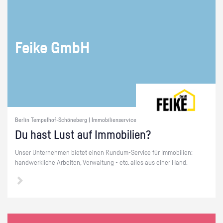
Feike GmbH
Berlin Tempelhof-Schöneberg | Immobilienservice
Du hast Lust auf Im­mo­bi­li­en?
Unser Un­ter­neh­men bie­tet einen Rund­um-Ser­vice für Im­mo­bi­li­en:
hand­werk­li­che Ar­bei­ten, Ver­wal­tung - etc. alles aus einer Hand.