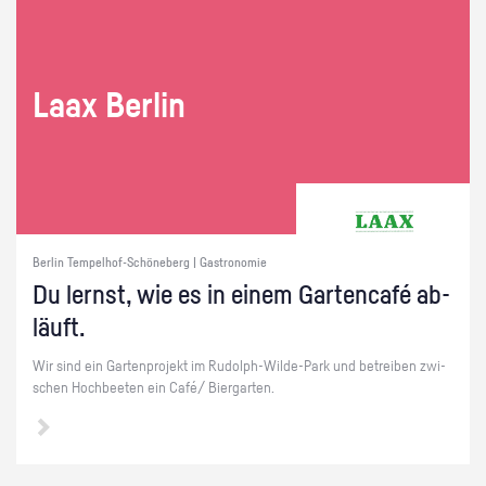
Laax Ber­lin
Berlin Tempelhof-Schöneberg | Gastronomie
Du lernst, wie es in einem Gar­ten­café ab­
läuft.
Wir sind ein Gar­ten­pro­jekt im Ru­dolph-Wil­de-Park und be­trei­ben zwi­
schen Hoch­bee­ten ein Café/ Bier­gar­ten.