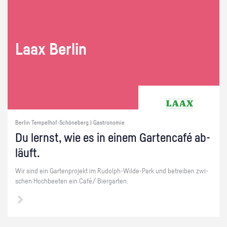
Laax Ber­lin
Berlin Tempelhof-Schöneberg | Gastronomie
Du lernst, wie es in einem Gar­ten­café ab­
läuft.
Wir sind ein Gar­ten­pro­jekt im Ru­dolph-Wil­de-Park und be­trei­ben zwi­
schen Hoch­bee­ten ein Café/ Bier­gar­ten.