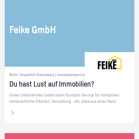
Feike GmbH
Berlin Tempelhof-Schöneberg | Immobilienservice
Du hast Lust auf Im­mo­bi­li­en?
Unser Un­ter­neh­men bie­tet einen Rund­um-Ser­vice für Im­mo­bi­li­en:
hand­werk­li­che Ar­bei­ten, Ver­wal­tung - etc. alles aus einer Hand.