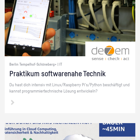
Berlin Tempelhof-Schöneberg+ | IT
Prak­ti­kum soft­ware­na­he Tech­nik
Du hast dich in­ten­siv mit Linux/Raspber­ry Pi's/Py­thon be­schäf­tigt und
kannst pro­gram­mier­tech­ni­sche Lö­sung ent­wi­ckeln?