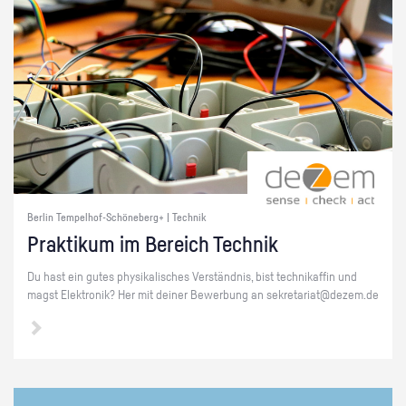
Berlin Tempelhof-Schöneberg+ | Technik
Prak­ti­kum im Be­reich Tech­nik
Du hast ein gutes phy­si­ka­li­sches Ver­ständ­nis, bist tech­ni­kaf­fin und
magst Elek­tro­nik? Her mit dei­ner Be­wer­bung an se­kre­ta­ri­at@​dezem.​de