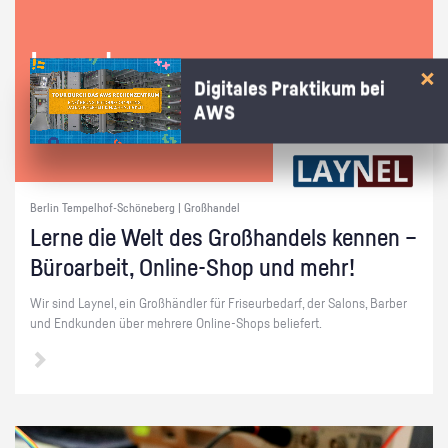
Lay­nel
Digitales Praktikum bei
AWS
Berlin Tempelhof-Schöneberg | Großhandel
Lerne die Welt des Groß­han­dels ken­nen –
Bü­ro­ar­beit, On­line-Shop und mehr!
Wir sind Lay­nel, ein Groß­händ­ler für Fri­seur­be­darf, der Sa­lons, Bar­ber
und End­kun­den über meh­re­re On­line-Shops be­lie­fert.