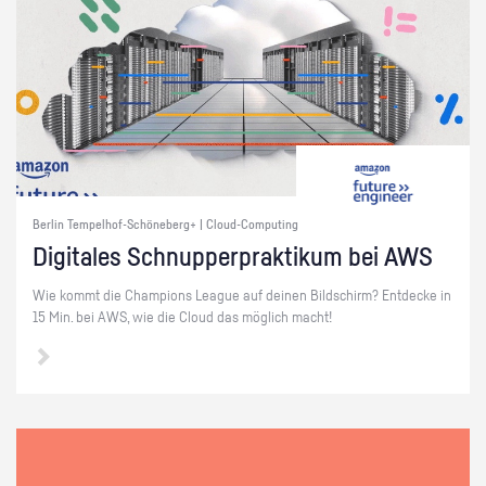
Berlin Tempelhof-Schöneberg+ | Cloud-Computing
Di­gi­ta­les Schnup­per­prak­ti­kum bei AWS
Wie kommt die Cham­pi­ons Le­ague auf dei­nen Bild­schirm? Ent­de­cke in
15 Min. bei AWS, wie die Cloud das mög­lich macht!