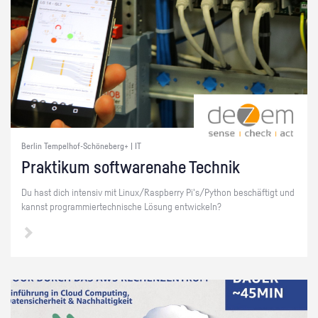
Berlin Tempelhof-Schöneberg+ | IT
Prak­ti­kum soft­ware­na­he Tech­nik
Du hast dich in­ten­siv mit Linux/Raspber­ry Pi's/Py­thon be­schäf­tigt und
kannst pro­gram­mier­tech­ni­sche Lö­sung ent­wi­ckeln?