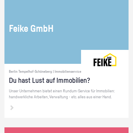
Feike GmbH
Berlin Tempelhof-Schöneberg | Immobilienservice
Du hast Lust auf Im­mo­bi­li­en?
Unser Un­ter­neh­men bie­tet einen Rund­um-Ser­vice für Im­mo­bi­li­en:
hand­werk­li­che Ar­bei­ten, Ver­wal­tung - etc. alles aus einer Hand.