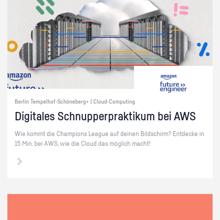
Berlin Tempelhof-Schöneberg+ | Cloud-Computing
Di­gi­ta­les Schnup­per­prak­ti­kum bei AWS
Wie kommt die Cham­pi­ons Le­ague auf dei­nen Bild­schirm? Ent­de­cke in
15 Min. bei AWS, wie die Cloud das mög­lich macht!