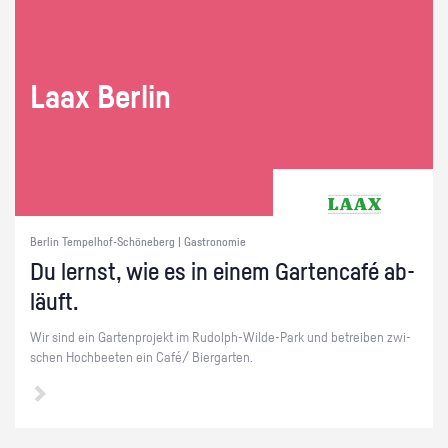
Laax Ber­lin
Berlin Tempelhof-Schöneberg | Gastronomie
Du lernst, wie es in einem Gar­ten­café ab­
läuft.
Wir sind ein Gar­ten­pro­jekt im Ru­dolph-Wil­de-Park und be­trei­ben zwi­
schen Hoch­bee­ten ein Café/ Bier­gar­ten.