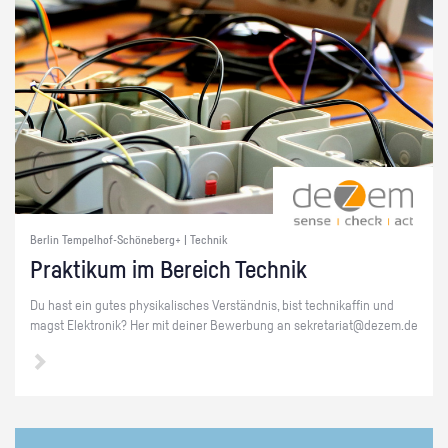
Berlin Tempelhof-Schöneberg+ | Technik
Prak­ti­kum im Be­reich Tech­nik
Du hast ein gutes phy­si­ka­li­sches Ver­ständ­nis, bist tech­ni­kaf­fin und
magst Elek­tro­nik? Her mit dei­ner Be­wer­bung an se­kre­ta­ri­at@​dezem.​de