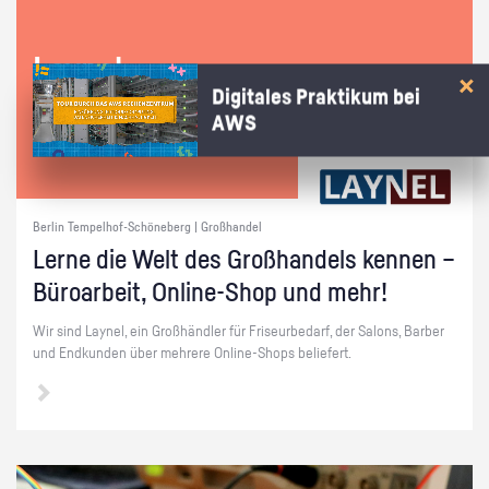
Lay­nel
Digitales Praktikum bei
AWS
Berlin Tempelhof-Schöneberg | Großhandel
Lerne die Welt des Groß­han­dels ken­nen –
Bü­ro­ar­beit, On­line-Shop und mehr!
Wir sind Lay­nel, ein Groß­händ­ler für Fri­seur­be­darf, der Sa­lons, Bar­ber
und End­kun­den über meh­re­re On­line-Shops be­lie­fert.