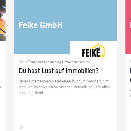
Feike GmbH
Berlin Tempelhof-Schöneberg | Immobilienservice
Du hast Lust auf Im­mo­bi­li­en?
Unser Un­ter­neh­men bie­tet einen Rund­um-Ser­vice für Im­
n
mo­bi­li­en: hand­werk­li­che Ar­bei­ten, Ver­wal­tung - etc. alles
aus einer Hand.