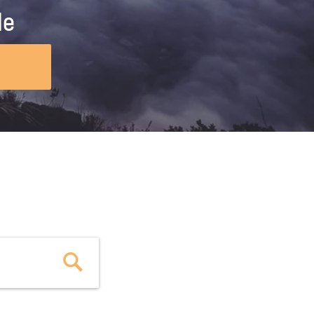
ig machst.
deinem Schülerpraktikum und die
le
Polizei-Ausbildung schon heute in
virtueller Realität!