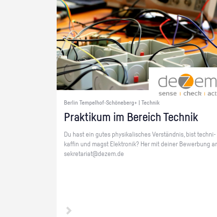
Berlin Tempelhof-Schöneberg+ | Technik
Prak­ti­kum im Be­reich Tech­nik
Du hast ein gutes phy­si­ka­li­sches Ver­ständ­nis, bist tech­ni­
kaf­fin und magst Elek­tro­nik? Her mit dei­ner Be­wer­bung a
se­kre­ta­ri­at@​dezem.​de