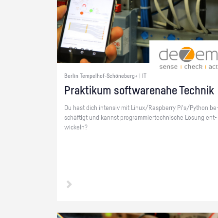
Berlin Tempelhof-Schöneberg+ | IT
Prak­ti­kum soft­ware­na­he Tech­nik
Du hast dich in­ten­siv mit Linux/Raspber­ry Pi's/Py­thon be
schäf­tigt und kannst pro­gram­mier­tech­ni­sche Lö­sung ent­
wi­ckeln?