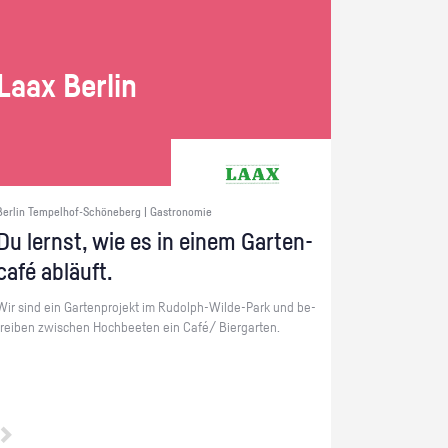
Laax Ber­lin
Berlin Tempelhof-Schöneberg | Gastronomie
Du lernst, wie es in einem Gar­ten­
café ab­läuft.
Wir sind ein Gar­ten­pro­jekt im Ru­dolph-Wil­de-Park und be­
trei­ben zwi­schen Hoch­bee­ten ein Café/ Bier­gar­ten.