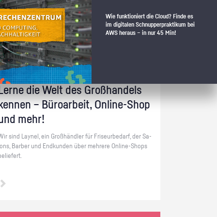
Lay­nel
Wie funktioniert die Cloud? Finde es
im digitalen Schnupperpraktikum bei
AWS heraus – in nur 45 Min!
Berlin Tempelhof-Schöneberg | Großhandel
Lerne die Welt des Groß­han­dels
ken­nen – Bü­ro­ar­beit, On­line-Shop
und mehr!
Wir sind Lay­nel, ein Groß­händ­ler für Fri­seur­be­darf, der Sa­
lons, Bar­ber und End­kun­den über meh­re­re On­line-Shops
be­lie­fert.