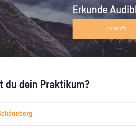
Unternehmen lohnt, wie man sich
auf dich neugier
Erkunde Audib
vorbereitet und wie ein Vorab-Anruf
abläuft.
Los geht's
 du dein Praktikum?
Schöneberg