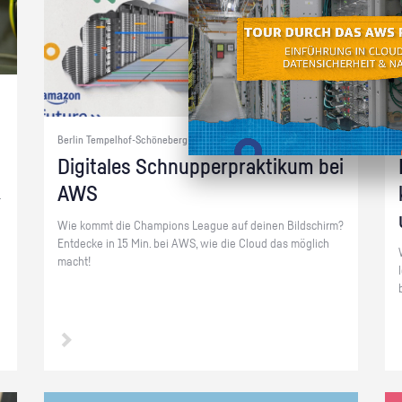
Berlin Tempelhof-Schöneberg+ | Cloud-Computing
Di­gi­ta­les Schnup­per­prak­ti­kum bei
AWS
­
Wie kommt die Cham­pi­ons Le­ague auf dei­nen Bild­schirm?
Ent­de­cke in 15 Min. bei AWS, wie die Cloud das mög­lich
macht!