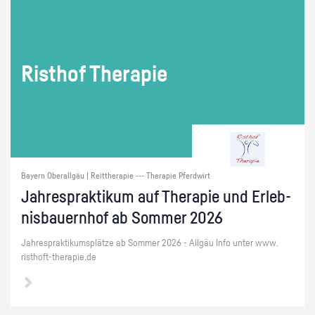
Ris­t­hof The­ra­pie
Bayern Oberallgäu | Reittherapie --- Therapie Pferdwirt
Jah­resprak­ti­kum auf The­ra­pie und Er­leb­
nis­bau­ern­hof ab Som­mer 2026
Jah­resprak­ti­kums­plät­ze ab Som­mer 2026 - All­gäu Info unter www.​
risthoft-​therapie.​de