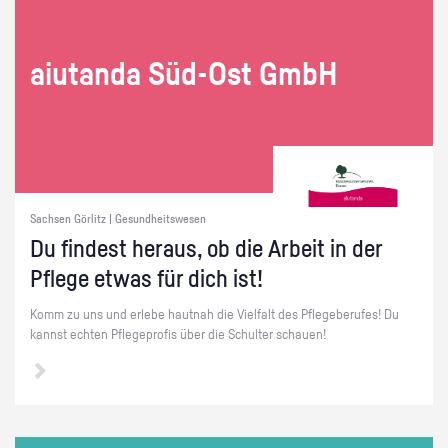
ai­utan­da Süd-Ost GmbH
Sachsen Görlitz | Gesundheitswesen
Du fin­dest her­aus, ob die Ar­beit in der
Pfle­ge etwas für dich ist!
Komm zu uns und er­le­be haut­nah die Viel­falt des Pfle­ge­be­ru­fes! Du
kannst ech­ten Pfle­ge­pro­fis über die Schul­ter schau­en!