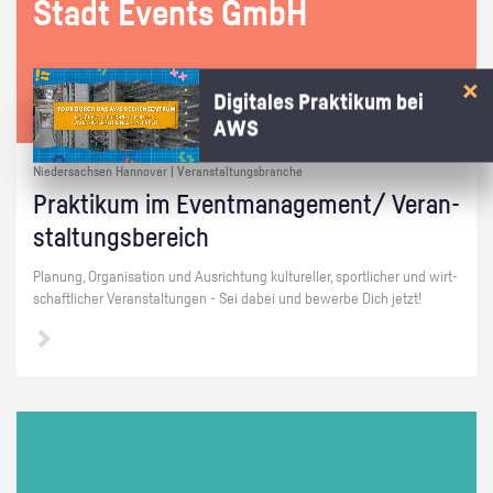
Stadt Events GmbH
Digitales Praktikum bei
AWS
Niedersachsen Hannover | Veranstaltungsbranche
Prak­ti­kum im Event­ma­nage­ment/ Ver­an­
stal­tungs­be­reich
Pla­nung, Or­ga­ni­sa­ti­on und Aus­rich­tung kul­tu­rel­ler, sport­li­cher und wirt­
schaft­li­cher Ver­an­stal­tun­gen - Sei dabei und be­wer­be Dich jetzt!