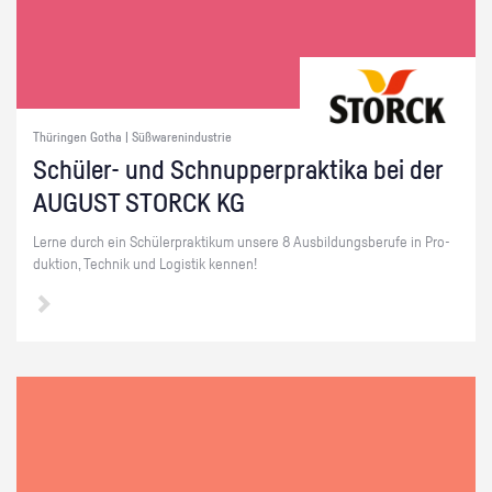
Thüringen Gotha | Süßwarenindustrie
Schü­ler- und Schnup­per­prak­ti­ka bei der
AU­GUST STORCK KG
Lerne durch ein Schü­ler­prak­ti­kum un­se­re 8 Aus­bil­dungs­be­ru­fe in Pro­
duk­ti­on, Tech­nik und Lo­gis­tik ken­nen!