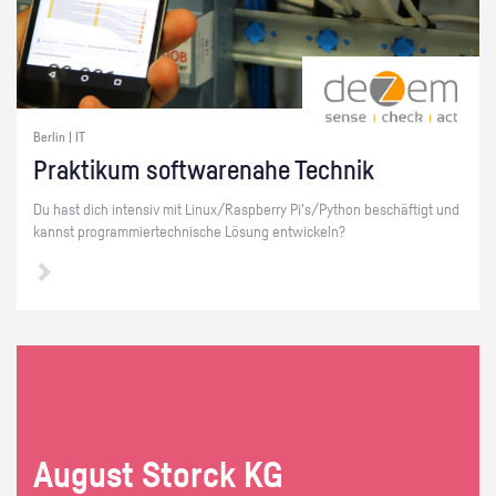
Berlin | IT
Prak­ti­kum soft­ware­na­he Tech­nik
Du hast dich in­ten­siv mit Linux/Raspber­ry Pi's/Py­thon be­schäf­tigt und
kannst pro­gram­mier­tech­ni­sche Lö­sung ent­wi­ckeln?
Au­gust Storck KG