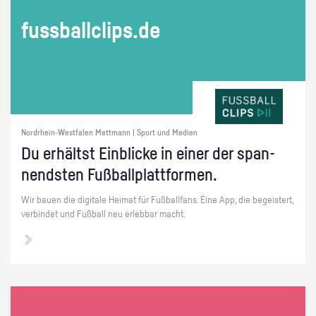
fuss­ball­clips.de
Nordrhein-Westfalen Mettmann | Sport und Medien
Du er­hältst Ein­bli­cke in einer der span­
nends­ten Fuß­ball­platt­for­men.
Wir bauen die di­gi­ta­le Hei­mat für Fuß­ball­fans. Eine App, die be­geis­tert,
ver­bin­det und Fuß­ball neu er­leb­bar macht.