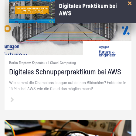
Digitales Praktikum bei
AWS
Berlin Treptow-Köpenick+ | Cloud-Computing
Di­gi­ta­les Schnup­per­prak­ti­kum bei AWS
Wie kommt die Cham­pi­ons Le­ague auf dei­nen Bild­schirm? Ent­de­cke in
15 Min. bei AWS, wie die Cloud das mög­lich macht!