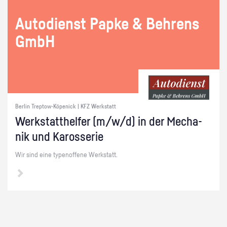
Au­to­dienst Papke & Beh­rens
GmbH
Berlin Treptow-Köpenick | KFZ Werkstatt
Werk­statt­hel­fer (m/w/d) in der Me­cha­
nik und Ka­ros­se­rie
Wir sind eine ty­pen­of­fe­ne Werk­statt.