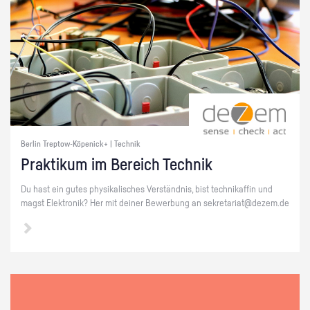
Berlin Treptow-Köpenick+ | Technik
Prak­ti­kum im Be­reich Tech­nik
Du hast ein gutes phy­si­ka­li­sches Ver­ständ­nis, bist tech­ni­kaf­fin und
magst Elek­tro­nik? Her mit dei­ner Be­wer­bung an se­kre­ta­ri­at@​dezem.​de