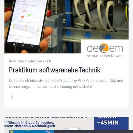
Berlin Treptow-Köpenick+ | IT
Prak­ti­kum soft­ware­na­he Tech­nik
Du hast dich in­ten­siv mit Linux/Raspber­ry Pi's/Py­thon be­schäf­tigt und
kannst pro­gram­mier­tech­ni­sche Lö­sung ent­wi­ckeln?