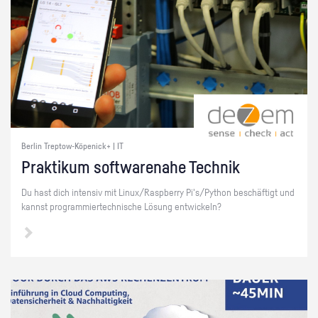
Berlin Treptow-Köpenick+ | IT
Prak­ti­kum soft­ware­na­he Tech­nik
Du hast dich in­ten­siv mit Linux/Raspber­ry Pi's/Py­thon be­schäf­tigt und
kannst pro­gram­mier­tech­ni­sche Lö­sung ent­wi­ckeln?