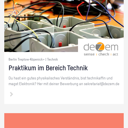
Berlin Treptow-Köpenick+ | Technik
Prak­ti­kum im Be­reich Tech­nik
Du hast ein gutes phy­si­ka­li­sches Ver­ständ­nis, bist tech­ni­kaf­fin und
magst Elek­tro­nik? Her mit dei­ner Be­wer­bung an se­kre­ta­ri­at@​dezem.​de