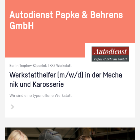
Au­to­dienst Papke & Beh­rens
GmbH
Berlin Treptow-Köpenick | KFZ Werkstatt
Werk­statt­hel­fer (m/w/d) in der Me­cha­
nik und Ka­ros­se­rie
Wir sind eine ty­pen­of­fe­ne Werk­statt.