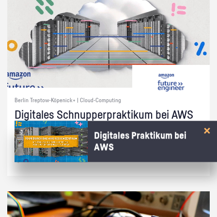
Berlin Treptow-Köpenick+ | Cloud-Computing
Di­gi­ta­les Schnup­per­prak­ti­kum bei AWS
Wie kommt die Cham­pi­ons Le­ague auf dei­nen Bild­schirm? Ent­de­cke in
Digitales Praktikum bei
15 Min. bei AWS, wie die Cloud das mög­lich macht!
AWS