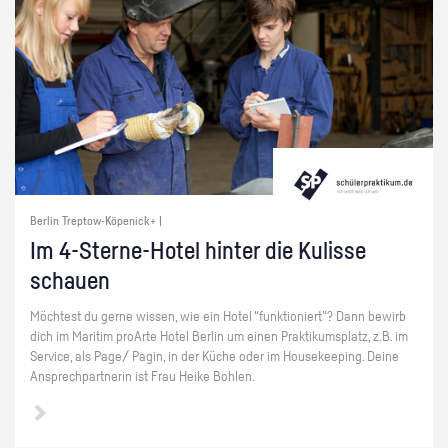
Berlin Treptow-Köpenick+ |
Im 4-Ster­ne-Ho­tel hin­ter die Ku­lis­se
schau­en
Möch­test du gerne wis­sen, wie ein Hotel "funk­tio­niert"? Dann be­wirb
dich im Ma­ri­tim pro­Ar­te Hotel Ber­lin um einen Prak­ti­kums­platz, z.B. im
Ser­vice, als Page/ Pagin, in der Küche oder im Hou­se­ke­eping. Deine
An­sprech­part­ne­rin ist Frau Heike Boh­len.