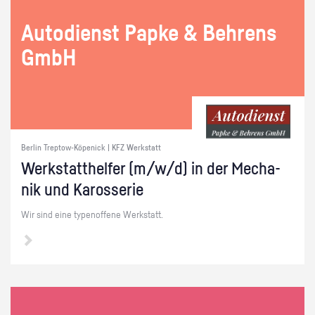
Au­to­dienst Papke & Beh­rens
GmbH
Berlin Treptow-Köpenick | KFZ Werkstatt
Werk­statt­hel­fer (m/w/d) in der Me­cha­
nik und Ka­ros­se­rie
Wir sind eine ty­pen­of­fe­ne Werk­statt.