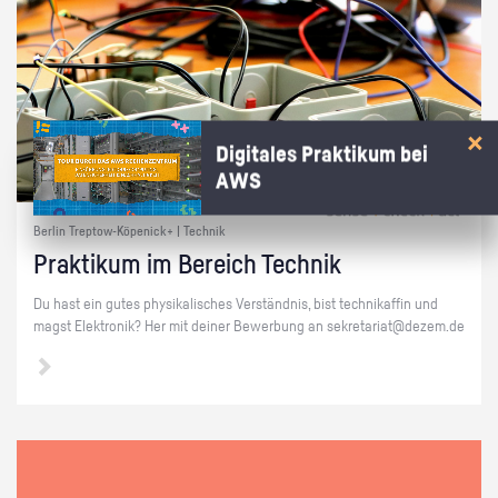
Digitales Praktikum bei
AWS
Berlin Treptow-Köpenick+ | Technik
Prak­ti­kum im Be­reich Tech­nik
Du hast ein gutes phy­si­ka­li­sches Ver­ständ­nis, bist tech­ni­kaf­fin und
magst Elek­tro­nik? Her mit dei­ner Be­wer­bung an se­kre­ta­ri­at@​dezem.​de