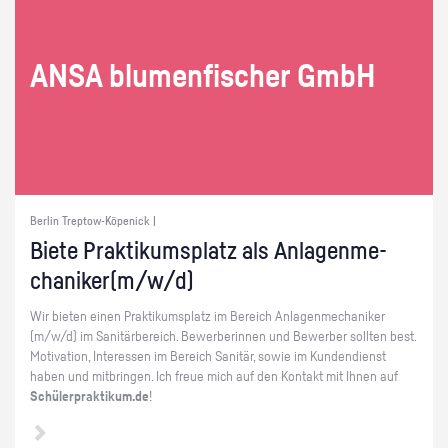
ANSA blu­men­fi­scher GmbH
Berlin Treptow-Köpenick |
Biete Prak­ti­kums­platz als An­la­gen­me­
cha­ni­ker(m/w/d)
Wir bie­ten einen Prak­ti­kums­platz im Be­reich An­la­gen­me­cha­ni­ker
(m/w/d) im Sa­ni­tär­be­reich. Be­wer­be­rin­nen und Be­wer­ber soll­ten best.
Mo­ti­va­ti­on, In­ter­es­sen im Be­reich Sa­ni­tär, sowie im Kun­den­dienst
haben und mit­brin­gen. Ich freue mich auf den Kon­takt mit Ihnen auf
Schü­ler­prak­ti­kum.de
!