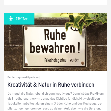
360° Tour
Berlin Treptow-Köpenick+ |
Krea­ti­vi­tät & Natur in Ruhe ver­bin­den
Du magst die Natur, lebst dich gern krea­tiv aus? Dann ist das Prak­ti­kum
als Fried­hofs­gärt­ner/-in genau das Rich­ti­ge für dich. Mit viel­sei­ti­gen
Tä­tig­kei­ten ar­bei­test du an einem Ort der Ruhe und des Rück­zugs. Be­
pflan­zun­gen ge­hö­ren ge­nau­so zu dei­nen Auf­ga­ben wie die Be­ra­tung