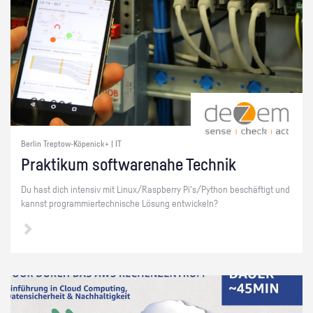
Berlin Treptow-Köpenick+ | IT
Prak­ti­kum soft­ware­na­he Tech­nik
Du hast dich in­ten­siv mit Linux/Raspber­ry Pi's/Py­thon be­schäf­tigt und
kannst pro­gram­mier­tech­ni­sche Lö­sung ent­wi­ckeln?