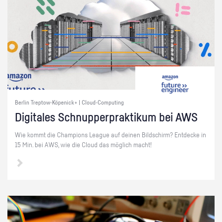
Berlin Treptow-Köpenick+ | Cloud-Computing
Di­gi­ta­les Schnup­per­prak­ti­kum bei AWS
Wie kommt die Cham­pi­ons Le­ague auf dei­nen Bild­schirm? Ent­de­cke in
15 Min. bei AWS, wie die Cloud das mög­lich macht!