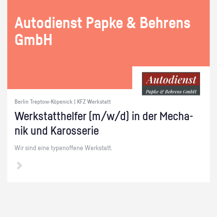
Au­to­dienst Papke & Beh­rens
GmbH
Berlin Treptow-Köpenick | KFZ Werkstatt
Werk­statt­hel­fer (m/w/d) in der Me­cha­
nik und Ka­ros­se­rie
Wir sind eine ty­pen­of­fe­ne Werk­statt.