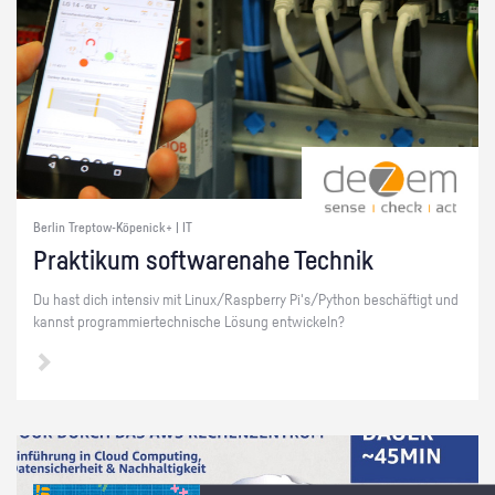
Berlin Treptow-Köpenick+ | IT
Prak­ti­kum soft­ware­na­he Tech­nik
Du hast dich in­ten­siv mit Linux/Raspber­ry Pi's/Py­thon be­schäf­tigt und
kannst pro­gram­mier­tech­ni­sche Lö­sung ent­wi­ckeln?