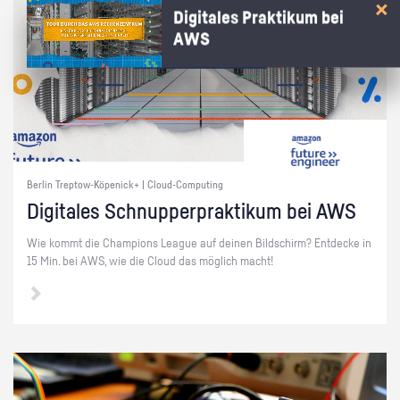
Digitales Praktikum bei
AWS
Berlin Treptow-Köpenick+ | Cloud-Computing
Di­gi­ta­les Schnup­per­prak­ti­kum bei AWS
Wie kommt die Cham­pi­ons Le­ague auf dei­nen Bild­schirm? Ent­de­cke in
15 Min. bei AWS, wie die Cloud das mög­lich macht!