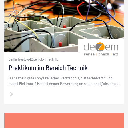
Berlin Treptow-Köpenick+ | Technik
Prak­ti­kum im Be­reich Tech­nik
Du hast ein gutes phy­si­ka­li­sches Ver­ständ­nis, bist tech­ni­kaf­fin und
magst Elek­tro­nik? Her mit dei­ner Be­wer­bung an se­kre­ta­ri­at@​dezem.​de