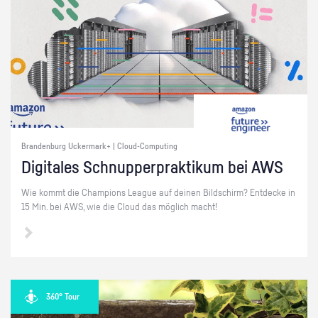
Brandenburg Uckermark+ | Cloud-Computing
Di­gi­ta­les Schnup­per­prak­ti­kum bei AWS
Wie kommt die Cham­pi­ons Le­ague auf dei­nen Bild­schirm? Ent­de­cke in
15 Min. bei AWS, wie die Cloud das mög­lich macht!
360° Tour