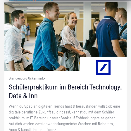
Brandenburg Uckermark+ |
Schü­ler­prak­ti­kum im Be­reich Tech­no­lo­gy,
Data & Inn
Wenn du Spaß an di­gi­ta­len Trends hast & her­aus­fin­den willst, ob eine
di­gi­ta­le be­ruf­li­che Zu­kunft zu dir passt, kannst du mit dem Schü­ler­
prak­ti­kum im IT-Be­reich un­se­rer Bank auf Ent­de­ckungs­rei­se gehen.
Auf dich war­ten zwei ab­wechs­lungs­rei­che Wo­chen mit Ro­bo­tern,
Apps & künst­li­cher In­tel­li­genz.