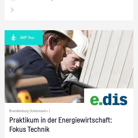
360° Tour
Brandenburg Uckermark+ |
Prak­ti­kum in der En­er­gie­wirt­schaft:
Fokus Tech­nik