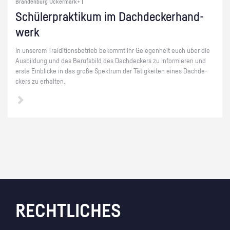
Brandenburg Uckermark+ |
Schü­ler­prak­ti­kum im Dach­de­ck­er­hand­
werk
In un­se­rem Trai­di­ti­ons­be­trieb be­kommt ihr Ge­le­gen­heit euch über die
Aus­bil­dung und das Be­rufs­bild des Dach­de­ckers zu in­for­mie­ren und
erste Ein­bli­cke in das große Spek­trum der Tä­tig­kei­ten eines Dach­de­
ckers zu er­hal­ten.
RECHTLICHES