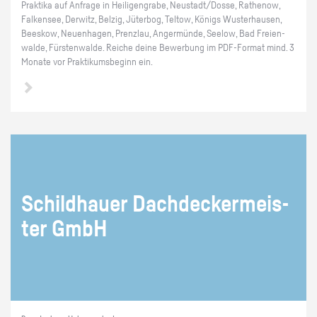
Prak­ti­ka auf An­fra­ge in Hei­li­gen­gra­be, Neu­stadt/Dosse, Ra­the­now,
Fal­ken­see, Der­witz, Bel­zig, Jü­ter­bog, Tel­tow, Kö­nigs Wus­ter­hau­sen,
Bees­kow, Neu­en­ha­gen, Prenz­lau, An­ger­mün­de, See­low, Bad Frei­en­
wal­de, Fürs­ten­wal­de. Rei­che deine Be­wer­bung im PDF-For­mat mind. 3
Mo­na­te vor Prak­ti­kums­be­ginn ein.
Schild­hau­er Dach­de­cker­meis­
ter GmbH