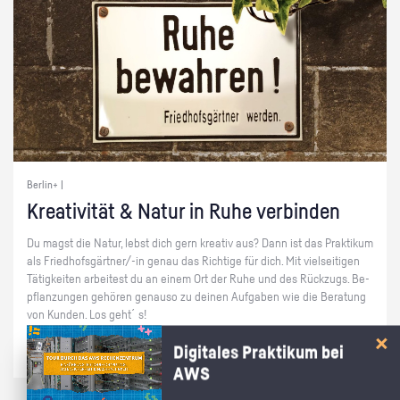
Berlin+ |
Krea­ti­vi­tät & Natur in Ruhe ver­bin­den
Du magst die Natur, lebst dich gern krea­tiv aus? Dann ist das Prak­ti­kum
als Fried­hofs­gärt­ner/-in genau das Rich­ti­ge für dich. Mit viel­sei­ti­gen
Tä­tig­kei­ten ar­bei­test du an einem Ort der Ruhe und des Rück­zugs. Be­
pflan­zun­gen ge­hö­ren ge­nau­so zu dei­nen Auf­ga­ben wie die Be­ra­tung
von Kun­den. Los geht´s!
Digitales Praktikum bei
AWS