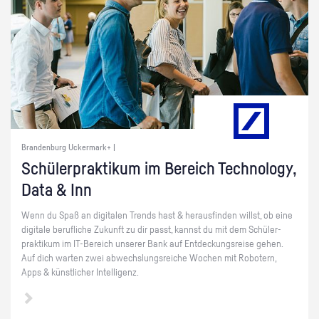
Brandenburg Uckermark+ |
Schü­ler­prak­ti­kum im Be­reich Tech­no­lo­gy,
Data & Inn
Wenn du Spaß an di­gi­ta­len Trends hast & her­aus­fin­den willst, ob eine
di­gi­ta­le be­ruf­li­che Zu­kunft zu dir passt, kannst du mit dem Schü­ler­
prak­ti­kum im IT-Be­reich un­se­rer Bank auf Ent­de­ckungs­rei­se gehen.
Auf dich war­ten zwei ab­wechs­lungs­rei­che Wo­chen mit Ro­bo­tern,
Apps & künst­li­cher In­tel­li­genz.