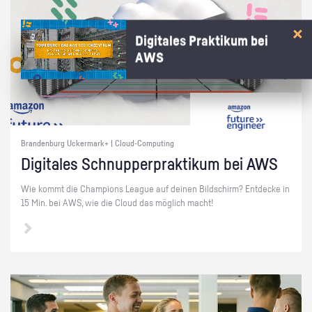
Digitales Praktikum bei
AWS
Brandenburg Uckermark+ | Cloud-Computing
Di­gi­ta­les Schnup­per­prak­ti­kum bei AWS
Wie kommt die Cham­pi­ons Le­ague auf dei­nen Bild­schirm? Ent­de­cke in
15 Min. bei AWS, wie die Cloud das mög­lich macht!