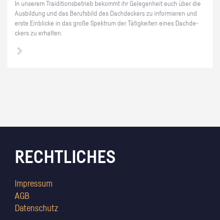
In un­se­rem Trai­di­ti­ons­be­trieb be­kommt ihr Ge­le­gen­heit euch über die
Aus­bil­dung und das Be­rufs­bild des Dach­de­ckers zu in­for­mie­ren und
erste Ein­bli­cke in das große Spek­trum der Tä­tig­kei­ten eines Dach­de­
ckers zu er­hal­ten.
RECHTLICHES
Impressum
AGB
Datenschutz