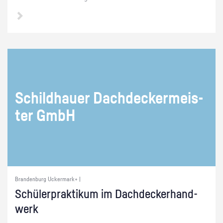
Schild­hau­er Dach­de­cker­meis­
ter GmbH
Brandenburg Uckermark+ |
Schü­ler­prak­ti­kum im Dach­de­ck­er­hand­
werk