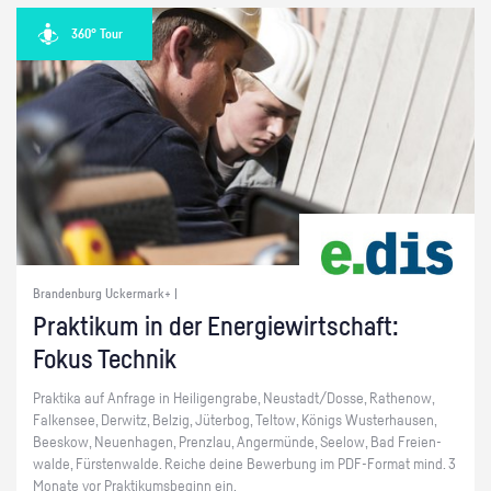
360° Tour
Brandenburg Uckermark+ |
Prak­ti­kum in der En­er­gie­wirt­schaft:
Fokus Tech­nik
Prak­ti­ka auf An­fra­ge in Hei­li­gen­gra­be, Neu­stadt/Dosse, Ra­the­now,
Fal­ken­see, Der­witz, Bel­zig, Jü­ter­bog, Tel­tow, Kö­nigs Wus­ter­hau­sen,
Bees­kow, Neu­en­ha­gen, Prenz­lau, An­ger­mün­de, See­low, Bad Frei­en­
wal­de, Fürs­ten­wal­de. Rei­che deine Be­wer­bung im PDF-For­mat mind. 3
Mo­na­te vor Prak­ti­kums­be­ginn ein.