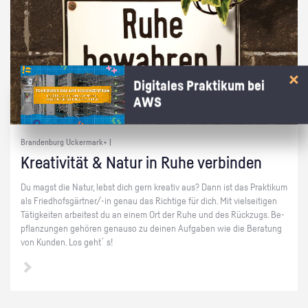
Digitales Praktikum bei
AWS
Brandenburg Uckermark+ |
Krea­ti­vi­tät & Natur in Ruhe ver­bin­den
Du magst die Natur, lebst dich gern krea­tiv aus? Dann ist das Prak­ti­kum
als Fried­hofs­gärt­ner/-in genau das Rich­ti­ge für dich. Mit viel­sei­ti­gen
Tä­tig­kei­ten ar­bei­test du an einem Ort der Ruhe und des Rück­zugs. Be­
pflan­zun­gen ge­hö­ren ge­nau­so zu dei­nen Auf­ga­ben wie die Be­ra­tung
von Kun­den. Los geht´s!