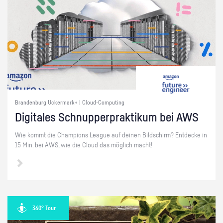
Brandenburg Uckermark+ | Cloud-Computing
Di­gi­ta­les Schnup­per­prak­ti­kum bei AWS
Wie kommt die Cham­pi­ons Le­ague auf dei­nen Bild­schirm? Ent­de­cke in
15 Min. bei AWS, wie die Cloud das mög­lich macht!
360° Tour